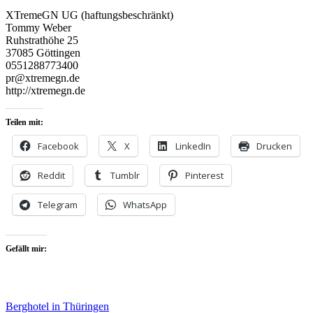
XTremeGN UG (haftungsbeschränkt)
Tommy Weber
Ruhstrathöhe 25
37085 Göttingen
0551288773400
pr@xtremegn.de
http://xtremegn.de
Teilen mit:
Facebook
X
LinkedIn
Drucken
Reddit
Tumblr
Pinterest
Telegram
WhatsApp
Gefällt mir:
Berghotel in Thüringen