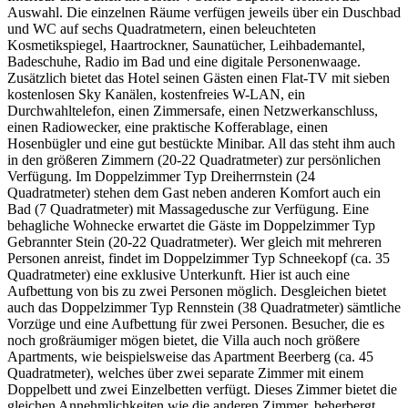
Auswahl. Die einzelnen Räume verfügen jeweils über ein Duschbad
und WC auf sechs Quadratmetern, einen beleuchteten
Kosmetikspiegel, Haartrockner, Saunatücher, Leihbademantel,
Badeschuhe, Radio im Bad und eine digitale Personenwaage.
Zusätzlich bietet das Hotel seinen Gästen einen Flat-TV mit sieben
kostenlosen Sky Kanälen, kostenfreies W-LAN, ein
Durchwahltelefon, einen Zimmersafe, einen Netzwerkanschluss,
einen Radiowecker, eine praktische Kofferablage, einen
Hosenbügler und eine gut bestückte Minibar. All das steht ihm auch
in den größeren Zimmern (20-22 Quadratmeter) zur persönlichen
Verfügung. Im Doppelzimmer Typ Dreiherrnstein (24
Quadratmeter) stehen dem Gast neben anderen Komfort auch ein
Bad (7 Quadratmeter) mit Massagedusche zur Verfügung. Eine
behagliche Wohnecke erwartet die Gäste im Doppelzimmer Typ
Gebrannter Stein (20-22 Quadratmeter). Wer gleich mit mehreren
Personen anreist, findet im Doppelzimmer Typ Schneekopf (ca. 35
Quadratmeter) eine exklusive Unterkunft. Hier ist auch eine
Aufbettung von bis zu zwei Personen möglich. Desgleichen bietet
auch das Doppelzimmer Typ Rennstein (38 Quadratmeter) sämtliche
Vorzüge und eine Aufbettung für zwei Personen. Besucher, die es
noch großräumiger mögen bietet, die Villa auch noch größere
Apartments, wie beispielsweise das Apartment Beerberg (ca. 45
Quadratmeter), welches über zwei separate Zimmer mit einem
Doppelbett und zwei Einzelbetten verfügt. Dieses Zimmer bietet die
gleichen Annehmlichkeiten wie die anderen Zimmer, beherbergt