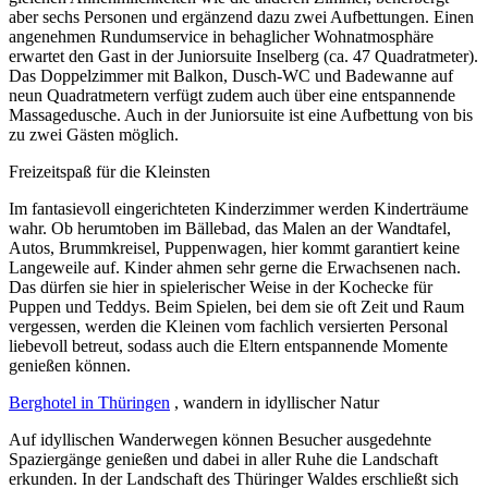
aber sechs Personen und ergänzend dazu zwei Aufbettungen. Einen
angenehmen Rundumservice in behaglicher Wohnatmosphäre
erwartet den Gast in der Juniorsuite Inselberg (ca. 47 Quadratmeter).
Das Doppelzimmer mit Balkon, Dusch-WC und Badewanne auf
neun Quadratmetern verfügt zudem auch über eine entspannende
Massagedusche. Auch in der Juniorsuite ist eine Aufbettung von bis
zu zwei Gästen möglich.
Freizeitspaß für die Kleinsten
Im fantasievoll eingerichteten Kinderzimmer werden Kinderträume
wahr. Ob herumtoben im Bällebad, das Malen an der Wandtafel,
Autos, Brummkreisel, Puppenwagen, hier kommt garantiert keine
Langeweile auf. Kinder ahmen sehr gerne die Erwachsenen nach.
Das dürfen sie hier in spielerischer Weise in der Kochecke für
Puppen und Teddys. Beim Spielen, bei dem sie oft Zeit und Raum
vergessen, werden die Kleinen vom fachlich versierten Personal
liebevoll betreut, sodass auch die Eltern entspannende Momente
genießen können.
Berghotel in Thüringen
, wandern in idyllischer Natur
Auf idyllischen Wanderwegen können Besucher ausgedehnte
Spaziergänge genießen und dabei in aller Ruhe die Landschaft
erkunden. In der Landschaft des Thüringer Waldes erschließt sich