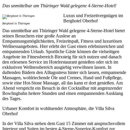
Das unmittelbar am Thüringer Wald gelegene 4-Sterne-Hotel!
Luxus und Freizeitvergnügen im
Berghotel Oberhof
Berghotel in Thüringen
Das unmittelbar am Thüringer Wald gelegene 4-Sterne-Hotel bietet
seinen Besuchern eine große Auslese an
Entspannungsmöglichkeiten, Freizeitspaß, Fitness und luxuriösen
Wellnessangeboten. Hier erlebt der Gast einen erlebnisreichen und
entspannenden Urlaub. Sportliche Gäste können die vielseitigen
Angebote im Fitnessbereich Birxsteig für sich nutzen und danach
den erlesenen Service im Hotelrestaurant genießen oder sich im
exklusiven Wellnessbereich ausgiebig verwöhnen lassen. In
duftenden Bädern den Alltagsstress hinter sich lassen, entspannende
Massagen, wohlriechende Öle und Cremes, Hand und Fußpflege,
sowie eine Hot-Stone Massage, all das kann er dort genießen. Am
Abend verspricht ein Besuch in der Cocktailbar mit angrenzender
Bowlingbahn heitere Stunden und einen entspannenden Ausklang
des Tages.
Urbaner Komfort in wohltuender Atmosphäre, die Villa Silva
Oberhof
In der Villa Silva stehen dem Gast 15 Zimmer mit anspruchsvollem
Interieur und Suiten im besten 4-Sterne-Superior-Komfort zur