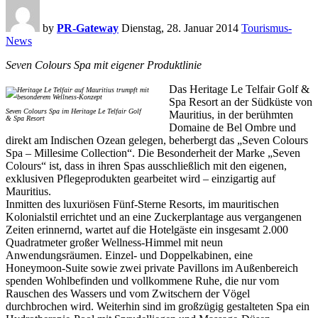
by
PR-Gateway
Dienstag, 28. Januar 2014
Tourismus-
News
Seven Colours Spa mit eigener Produktlinie
Das Heritage Le Telfair Golf &
Spa Resort an der Südküste von
Seven Colours Spa im Heritage Le Telfair Golf
Mauritius, in der berühmten
& Spa Resort
Domaine de Bel Ombre und
direkt am Indischen Ozean gelegen, beherbergt das „Seven Colours
Spa – Millesime Collection“. Die Besonderheit der Marke „Seven
Colours“ ist, dass in ihren Spas ausschließlich mit den eigenen,
exklusiven Pflegeprodukten gearbeitet wird – einzigartig auf
Mauritius.
Inmitten des luxuriösen Fünf-Sterne Resorts, im mauritischen
Kolonialstil errichtet und an eine Zuckerplantage aus vergangenen
Zeiten erinnernd, wartet auf die Hotelgäste ein insgesamt 2.000
Quadratmeter großer Wellness-Himmel mit neun
Anwendungsräumen. Einzel- und Doppelkabinen, eine
Honeymoon-Suite sowie zwei private Pavillons im Außenbereich
spenden Wohlbefinden und vollkommene Ruhe, die nur vom
Rauschen des Wassers und vom Zwitschern der Vögel
durchbrochen wird. Weiterhin sind im großzügig gestalteten Spa ein