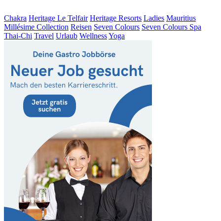
Chakra
Heritage Le Telfair
Heritage Resorts
Ladies
Mauritius
Millésime Collection
Reisen
Seven Colours
Seven Colours Spa
Thai-Chi
Travel
Urlaub
Wellness
Yoga