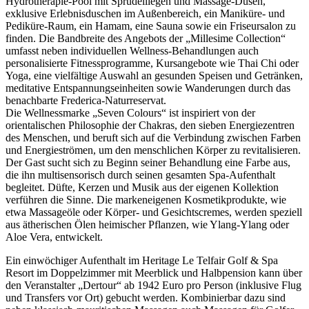
Hydrotherapie-Pool mit Sprudelliegen und Massage-Düsen,
exklusive Erlebnisduschen im Außenbereich, ein Maniküre- und
Pediküre-Raum, ein Hamam, eine Sauna sowie ein Friseursalon zu
finden. Die Bandbreite des Angebots der „Millesime Collection“
umfasst neben individuellen Wellness-Behandlungen auch
personalisierte Fitnessprogramme, Kursangebote wie Thai Chi oder
Yoga, eine vielfältige Auswahl an gesunden Speisen und Getränken,
meditative Entspannungseinheiten sowie Wanderungen durch das
benachbarte Frederica-Naturreservat.
Die Wellnessmarke „Seven Colours“ ist inspiriert von der
orientalischen Philosophie der Chakras, den sieben Energiezentren
des Menschen, und beruft sich auf die Verbindung zwischen Farben
und Energieströmen, um den menschlichen Körper zu revitalisieren.
Der Gast sucht sich zu Beginn seiner Behandlung eine Farbe aus,
die ihn multisensorisch durch seinen gesamten Spa-Aufenthalt
begleitet. Düfte, Kerzen und Musik aus der eigenen Kollektion
verführen die Sinne. Die markeneigenen Kosmetikprodukte, wie
etwa Massageöle oder Körper- und Gesichtscremes, werden speziell
aus ätherischen Ölen heimischer Pflanzen, wie Ylang-Ylang oder
Aloe Vera, entwickelt.
Ein einwöchiger Aufenthalt im Heritage Le Telfair Golf & Spa
Resort im Doppelzimmer mit Meerblick und Halbpension kann über
den Veranstalter „Dertour“ ab 1942 Euro pro Person (inklusive Flug
und Transfers vor Ort) gebucht werden. Kombinierbar dazu sind