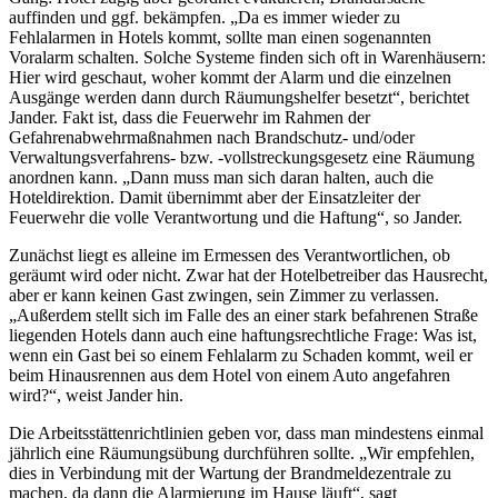
auffinden und ggf. bekämpfen. „Da es immer wieder zu
Fehlalarmen in Hotels kommt, sollte man einen sogenannten
Voralarm schalten. Solche Systeme finden sich oft in Warenhäusern:
Hier wird geschaut, woher kommt der Alarm und die einzelnen
Ausgänge werden dann durch Räumungshelfer besetzt“, berichtet
Jander. Fakt ist, dass die Feuerwehr im Rahmen der
Gefahrenabwehrmaßnahmen nach Brandschutz- und/oder
Verwaltungsverfahrens- bzw. -vollstreckungsgesetz eine Räumung
anordnen kann. „Dann muss man sich daran halten, auch die
Hoteldirektion. Damit übernimmt aber der Einsatzleiter der
Feuerwehr die volle Verantwortung und die Haftung“, so Jander.
Zunächst liegt es alleine im Ermessen des Verantwortlichen, ob
geräumt wird oder nicht. Zwar hat der Hotelbetreiber das Hausrecht,
aber er kann keinen Gast zwingen, sein Zimmer zu verlassen.
„Außerdem stellt sich im Falle des an einer stark befahrenen Straße
liegenden Hotels dann auch eine haftungsrechtliche Frage: Was ist,
wenn ein Gast bei so einem Fehlalarm zu Schaden kommt, weil er
beim Hinausrennen aus dem Hotel von einem Auto angefahren
wird?“, weist Jander hin.
Die Arbeitsstättenrichtlinien geben vor, dass man mindestens einmal
jährlich eine Räumungsübung durchführen sollte. „Wir empfehlen,
dies in Verbindung mit der Wartung der Brandmeldezentrale zu
machen, da dann die Alarmierung im Hause läuft“, sagt