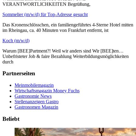
VERANTWORTLICHKEITEN Begrüßung,
Sommelier (m/w/d) für Top-Adresse gesucht
Das Kronenschlösschen, ein familiengeführtes 4-Sterne Hotel mitten
im Rheingau, ca. 40 Minuten von Frankfurt entfernt, ist
Koch (m/w/d)
Warum [BEE]Partment?! Weil wir anders sind Wir [BEE]ten…
Unbefristeter Job & faire Bezahlung Weiterbildungsmöglichkeiten
durch
Partnerseiten
Meinmobilemagazin
Wirtschaftsmagazin Money Fuchs
Gastronomie News
Stellenanzeigen Gastro
Gastronomen Magazin
Beliebt