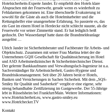
Hotelsicherheits-Experte Jander. Er empfiehlt den Hotels klare
Absprachen mit der Feuerwehr, gerade wenn es wiederholt zu
Fehlalarmen gekommen ist. Eine überschnelle Evakuierung ist
sowohl für die Gäste als auch die Hotelmitarbeiter und die
Rettungshelfer eine unangenehme Erfahrung. So passierte es, das
ein Gast im einem Hotel in Herdecke nicht schlecht staunte, als die
Feuerwehr vor seiner Zimmertür stand. Er hat lediglich heiß
geduscht. Der Wasserdampf hatte dann die Brandmeldeanlage
ausgelöst …
Ulrich Jander ist Sicherheitsberater und Fachberater für Arbeits- und
Objektschutz. Zusammen mit seiner Frau Martina leitet der die
Unternehmen GQH Gesellschaft für Qualitätssicherung im Hotel
und ASD Arbeitsmedizinischer & Sicherheitstechnischer Dienst.
Der gelernte Bankkaufmann und Verwaltungsfach-Ingenieur ist u.a.
Sachverständiger für Arbeitssicherheit, Gastro-Hygiene und
Brandrisikomanagement. Seit über 20 Jahren berät er Hotels,
Banken und Versicherungen in Sachen Sicherheit. Mit dem „SQS-
Smiley für Qualität und Sauberkeit“ vergibt er eine eigene, sehr
streng behandhabte Zertifizierung im Gastgewerbe. Der 55-Jährige
lebt in Rüsselsheim bei Frankfurt/Main. Weitere Informationen:
www.Hotelsicherheit.eu, www.gastro-smiley.eu
www.Hotelchecker.TV
Kontakt