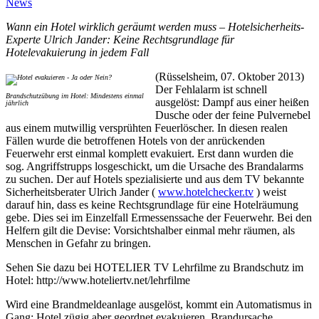
News
Wann ein Hotel wirklich geräumt werden muss – Hotelsicherheits-
Experte Ulrich Jander: Keine Rechtsgrundlage für
Hotelevakuierung in jedem Fall
(Rüsselsheim, 07. Oktober 2013)
Der Fehlalarm ist schnell
Brandschutzübung im Hotel: Mindestens einmal
ausgelöst: Dampf aus einer heißen
jährlich
Dusche oder der feine Pulvernebel
aus einem mutwillig versprühten Feuerlöscher. In diesen realen
Fällen wurde die betroffenen Hotels von der anrückenden
Feuerwehr erst einmal komplett evakuiert. Erst dann wurden die
sog. Angriffstrupps losgeschickt, um die Ursache des Brandalarms
zu suchen. Der auf Hotels spezialisierte und aus dem TV bekannte
Sicherheitsberater Ulrich Jander (
www.hotelchecker.tv
) weist
darauf hin, dass es keine Rechtsgrundlage für eine Hotelräumung
gebe. Dies sei im Einzelfall Ermessenssache der Feuerwehr. Bei den
Helfern gilt die Devise: Vorsichtshalber einmal mehr räumen, als
Menschen in Gefahr zu bringen.
Sehen Sie dazu bei HOTELIER TV Lehrfilme zu Brandschutz im
Hotel: http://www.hoteliertv.net/lehrfilme
Wird eine Brandmeldeanlage ausgelöst, kommt ein Automatismus in
Gang: Hotel zügig aber geordnet evakuieren, Brandursache