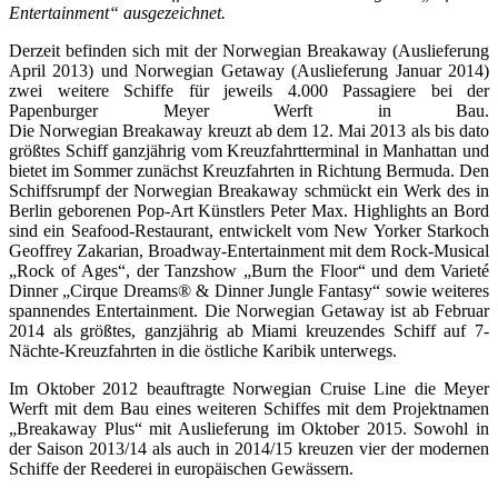
Entertainment“ ausgezeichnet.
Derzeit befinden sich mit der Norwegian Breakaway (Auslieferung
April 2013) und Norwegian Getaway (Auslieferung Januar 2014)
zwei weitere Schiffe für jeweils 4.000 Passagiere bei der
Papenburger Meyer Werft in Bau.
Die Norwegian Breakaway kreuzt ab dem 12. Mai 2013 als bis dato
größtes Schiff ganzjährig vom Kreuzfahrtterminal in Manhattan und
bietet im Sommer zunächst Kreuzfahrten in Richtung Bermuda. Den
Schiffsrumpf der Norwegian Breakaway schmückt ein Werk des in
Berlin geborenen Pop-Art Künstlers Peter Max. Highlights an Bord
sind ein Seafood-Restaurant, entwickelt vom New Yorker Starkoch
Geoffrey Zakarian, Broadway-Entertainment mit dem Rock-Musical
„Rock of Ages“, der Tanzshow „Burn the Floor“ und dem Varieté
Dinner „Cirque Dreams® & Dinner Jungle Fantasy“ sowie weiteres
spannendes Entertainment. Die Norwegian Getaway ist ab Februar
2014 als größtes, ganzjährig ab Miami kreuzendes Schiff auf 7-
Nächte-Kreuzfahrten in die östliche Karibik unterwegs.
Im Oktober 2012 beauftragte Norwegian Cruise Line die Meyer
Werft mit dem Bau eines weiteren Schiffes mit dem Projektnamen
„Breakaway Plus“ mit Auslieferung im Oktober 2015. Sowohl in
der Saison 2013/14 als auch in 2014/15 kreuzen vier der modernen
Schiffe der Reederei in europäischen Gewässern.