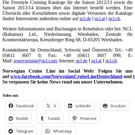
Die Freestyle Cruising Kataloge für die Saison 2012/13 sowie die
Saison 2013/14 können über das Internet bestellt werden. Eine
Übersicht aller Kreuzfahrten sowie digitale Versionen der Kataloge
finden Interessierte außerdem online auf
ncl.de
l
ncl.at
l
ncl.ch
.
Weitere Informationen und Buchungen in Reisebüros oder bei: NCL
(Bahamas) Ltd., Niederlassung Wiesbaden, Zentrale für
Kontinentaleuropa, Kreuzberger Ring 68, D-65205 Wiesbaden.
Kontaktdaten für Deutschland, Schweiz und Österreich: Tel.: +49
(0)611 3607 0; Fax: +49 (0)611 3607 099; E-
Mail:
reservierung@ncl.com
; Internet:
ncl.de
I
ncl.at
I
ncl.ch
Norwegian
Cruise Line im Social Web: Folgen Sie uns
auf
www.facebook.com/NorwegianCruiseLineDeutschland
und
t
So verpassen Sie keine News rund um unser
Unternehmen.
Teilen mit:
Facebook
X
LinkedIn
Drucken
Reddit
Tumblr
Pinterest
Telegram
WhatsApp