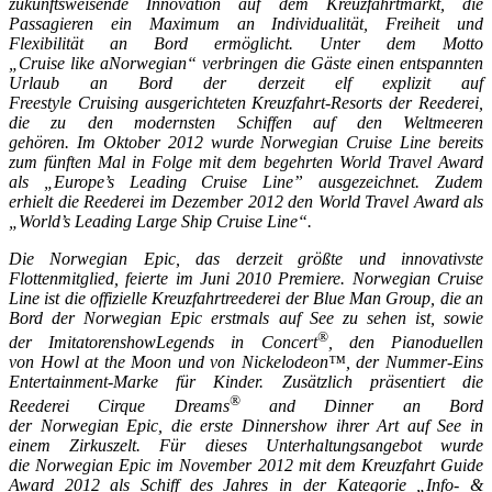
zukunftsweisende Innovation auf dem Kreuzfahrtmarkt, die
Passagieren ein Maximum an Individualität, Freiheit und
Flexibilität an Bord ermöglicht. Unter dem Motto
„Cruise like aNorwegian“ verbringen die Gäste einen entspannten
Urlaub an Bord der derzeit elf explizit auf
Freestyle Cruising ausgerichteten Kreuzfahrt-Resorts der Reederei,
die zu den modernsten Schiffen auf den Weltmeeren
gehören. Im Oktober 2012 wurde Norwegian Cruise Line bereits
zum fünften Mal in Folge mit dem begehrten World Travel Award
als „Europe’s Leading Cruise Line” ausgezeichnet. Zudem
erhielt die Reederei im Dezember 2012 den World Travel Award als
„World’s Leading Large Ship Cruise Line“.
Die Norwegian Epic, das derzeit größte und innovativste
Flottenmitglied, feierte im Juni 2010 Premiere. Norwegian Cruise
Line ist die offizielle Kreuzfahrtreederei der Blue Man Group, die an
Bord der Norwegian Epic erstmals auf See zu sehen ist, sowie
®
der ImitatorenshowLegends in Concert
, den Pianoduellen
von Howl at the Moon und von Nickelodeon™, der Nummer-Eins
Entertainment-Marke für Kinder. Zusätzlich präsentiert die
®
Reederei Cirque Dreams
and Dinner an Bord
der Norwegian Epic, die erste Dinnershow ihrer Art auf See in
einem Zirkuszelt. Für dieses Unterhaltungsangebot wurde
die Norwegian Epic im November 2012 mit dem Kreuzfahrt Guide
Award 2012 als Schiff des Jahres in der Kategorie „Info- &