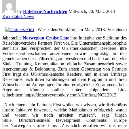
by
Hotellerie-Nachrichten
Mittwoch, 20. März 2013
Kreuzfahrt-News
Wiesbaden/Frankfurt, im März 2013. Vor einem
Jahr stellte
Norwegian Cruise Line
ihre Initiative zur Stärkung des
Reisebürovertriebs Partners First vor. Die Unternehmensphilosophie
steht für das Versprechen der US-amerikanischen Reederei, ihre
Vertriebspartnerschaften auszubauen sowie langfristig in den
gemeinsamen Geschäftserfolg zu investieren und basiert auf den vier
Säulen Training, Kommunikation, einfache Zusammenarbeit sowie
Anerkennung & Belohnung. Zum ersten Geburtstag von Partners
First fragt die US-amerikanische Reederei nun in einer Umfrage
Reisebüros nach ihren Erfahrungen mit dem Programm und ihren
Wünschen und Anregungen für eine erfolgreiche Zusammenarbeit.
Agenturen können online unter folgendem Link
teilnehmen: https://de.surveymonkey.com/s/UmfrageNCL2013.
„Nach einem Jahr Partners First wollen wir wissen, wie Reisebüros
unsere Initiative bewerten, welche Maßnahmen erfolgreich waren
und woran wir noch arbeiten müssen“, sagt Jürgen
Stille, DirectorBusiness Development Continental Europe
bei Norwegian Cruise Line. „Zusätzlich erhoffen wir uns neue