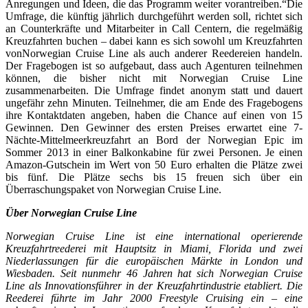
Anregungen und Ideen, die das Programm weiter vorantreiben.“Die
Umfrage, die künftig jährlich durchgeführt werden soll, richtet sich
an Counterkräfte und Mitarbeiter in Call Centern, die regelmäßig
Kreuzfahrten buchen – dabei kann es sich sowohl um Kreuzfahrten
vonNorwegian Cruise Line als auch anderer Reedereien handeln.
Der Fragebogen ist so aufgebaut, dass auch Agenturen teilnehmen
können, die bisher nicht mit Norwegian Cruise Line
zusammenarbeiten. Die Umfrage findet anonym statt und dauert
ungefähr zehn Minuten. Teilnehmer, die am Ende des Fragebogens
ihre Kontaktdaten angeben, haben die Chance auf einen von 15
Gewinnen. Den Gewinner des ersten Preises erwartet eine 7-
Nächte-Mittelmeerkreuzfahrt an Bord der Norwegian Epic im
Sommer 2013 in einer Balkonkabine für zwei Personen. Je einen
Amazon-Gutschein im Wert von 50 Euro erhalten die Plätze zwei
bis fünf. Die Plätze sechs bis 15 freuen sich über ein
Überraschungspaket von Norwegian Cruise Line.
Über Norwegian Cruise Line
Norwegian Cruise Line ist eine international operierende
Kreuzfahrtreederei mit Hauptsitz in Miami, Florida und zwei
Niederlassungen für die europäischen Märkte in London und
Wiesbaden. Seit nunmehr 46 Jahren hat sich Norwegian Cruise
Line als Innovationsführer in der Kreuzfahrtindustrie etabliert. Die
Reederei führte im Jahr 2000 Freestyle Cruising ein – eine