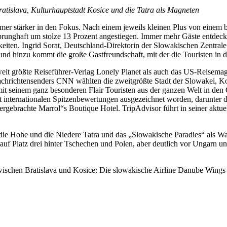
atislava, Kulturhauptstadt Kosice und die Tatra als Magneten
mer stärker in den Fokus. Nach einem jeweils kleinen Plus von einem 
prunghaft um stolze 13 Prozent angestiegen. Immer mehr Gäste entdecke
eiten. Ingrid Sorat, Deutschland-Direktorin der Slowakischen Zentrale fü
 und hinzu kommt die große Gastfreundschaft, mit der die Touristen i
t größte Reiseführer-Verlag Lonely Planet als auch das US-Reisemaga
chrichtensenders CNN wählten die zweitgrößte Stadt der Slowakei, Kosi
mit seinem ganz besonderen Flair Touristen aus der ganzen Welt in den
mit internationalen Spitzenbewertungen ausgezeichnet worden, darunter
tergebrachte Marrol“s Boutique Hotel. TripAdvisor führt in seiner aktu
ie Hohe und die Niedere Tatra und das „Slowakische Paradies“ als Wand
auf Platz drei hinter Tschechen und Polen, aber deutlich vor Ungarn u
wischen Bratislava und Kosice: Die slowakische Airline Danube Wings