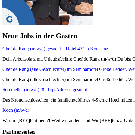
Neue Jobs in der Gastro
Chef de Rang (m/w/d) gesucht – Hotel 47° in Konstanz
Dein Arbeitsplatz mit Urlaubsfeeling Chef de Rang (m/w/d) Du bist G
Chef de Rang (alle Geschlechter) im Seminarhotel Große Ledder, We
Chef de Rang (alle Geschlechter) im Seminarhotel Große L
Sommelier (m/w/d) für Top-Adresse gesucht
Das Kronenschlösschen, ein familiengeführtes 4-Sterne Hotel mitten i
Koch (m/w/d)
Warum [BEE]Partment?! Weil wir anders sind Wir [BEE]ten… Unbefri
Partnerseiten