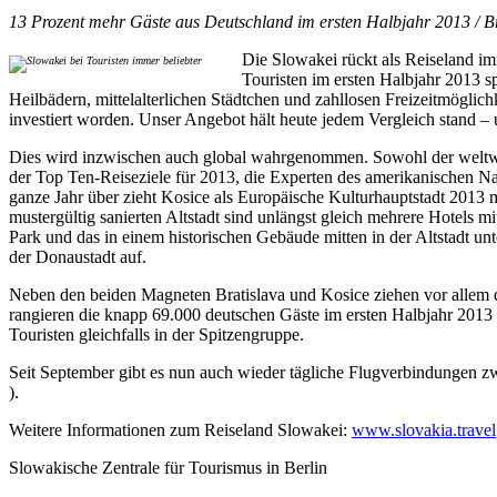
13 Prozent mehr Gäste aus Deutschland im ersten Halbjahr 2013 / Br
Die Slowakei rückt als Reiseland im
Touristen im ersten Halbjahr 2013 s
Heilbädern, mittelalterlichen Städtchen und zahllosen Freizeitmöglichk
investiert worden. Unser Angebot hält heute jedem Vergleich stand –
Dies wird inzwischen auch global wahrgenommen. Sowohl der weltwei
der Top Ten-Reiseziele für 2013, die Experten des amerikanischen Na
ganze Jahr über zieht Kosice als Europäische Kulturhauptstadt 2013 
mustergültig sanierten Altstadt sind unlängst gleich mehrere Hotels 
Park und das in einem historischen Gebäude mitten in der Altstadt un
der Donaustadt auf.
Neben den beiden Magneten Bratislava und Kosice ziehen vor allem d
rangieren die knapp 69.000 deutschen Gäste im ersten Halbjahr 2013 
Touristen gleichfalls in der Spitzengruppe.
Seit September gibt es nun auch wieder tägliche Flugverbindungen z
).
Weitere Informationen zum Reiseland Slowakei:
www.slovakia.travel
Slowakische Zentrale für Tourismus in Berlin