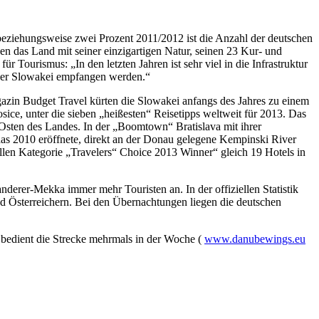
beziehungsweise zwei Prozent 2011/2012 ist die Anzahl der deutschen
n das Land mit seiner einzigartigen Natur, seinen 23 Kur- und
r Tourismus: „In den letzten Jahren ist sehr viel in die Infrastruktur
n der Slowakei empfangen werden.“
zin Budget Travel kürten die Slowakei anfangs des Jahres zu einem
ce, unter die sieben „heißesten“ Reisetipps weltweit für 2013. Das
 Osten des Landes. In der „Boomtown“ Bratislava mit ihrer
 das 2010 eröffnete, direkt an der Donau gelegene Kempinski River
ellen Kategorie „Travelers“ Choice 2013 Winner“ gleich 19 Hotels in
erer-Mekka immer mehr Touristen an. In der offiziellen Statistik
nd Österreichern. Bei den Übernachtungen liegen die deutschen
 bedient die Strecke mehrmals in der Woche (
www.danubewings.eu