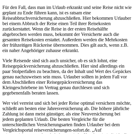
Für den Fall, dass man im Urlaub erkrankt und seine Reise nicht wie
geplant zu Ende führen kann, ist es ratsam eine
Reiseabbruchversicherung abzuschließen. Hier bekommen Urlauber
bei einem Abbruch der Reise einen Teil ihrer Reisekosten
zurückerstattet. Wenn die Reise in der ersten Reisehälfte
abgebrochen werden muss, bekommt der Versicherte auch die
gesamten Reisekosten erstattet. Außerdem werden die Mehrkosten
der frühzeitigen Rückreise übernommen. Dies gilt auch, wenn z.B.
ein naher Angehöriger zuhause erkrankt.
Viele Reisende sind sich auch unsicher, ob es sich lohnt, eine
Reisegepäckversicherung abzuschließen. Hier sind allerdings ein
paar Stolperfallen zu beachten, da der Inhalt und Wert des Gepäckes
genau nachzuweisen sein muss. Urlauber sollten in jedem Fall vor
dem Abschließen einer Reisegepäckversicherung das
Kleingeschriebene im Vertrag genau durchlesen und sich
gegebenenfalls beraten lassen.
Wer viel verreist und sich bei jeder Reise optimal versichern möchte,
schließt am besten eine Jahresversicherung ab. Die höhere jährliche
Zahlung ist dann meist günstiger, als eine Neuversicherung bei
jedem geplanten Urlaub. Die besten Vergleiche für die
unterschiedlichen Versicherungsarten finden Urlauber bei dem
Vergleichsportal reiseversicherungen-sofort.de. „Auf