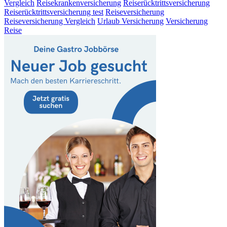
Vergleich
Reisekrankenversicherung
Reiserücktrittsversicherung
Reiserücktrittsversicherung test
Reiseversicherung
Reiseversicherung Vergleich
Urlaub Versicherung
Versicherung
Reise