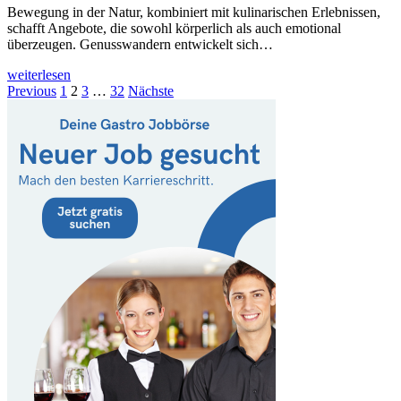
Bewegung in der Natur, kombiniert mit kulinarischen Erlebnissen,
schafft Angebote, die sowohl körperlich als auch emotional
überzeugen. Genusswandern entwickelt sich…
weiterlesen
Seitennummerierung
Previous
1
2
3
…
32
Nächste
der
Beiträge