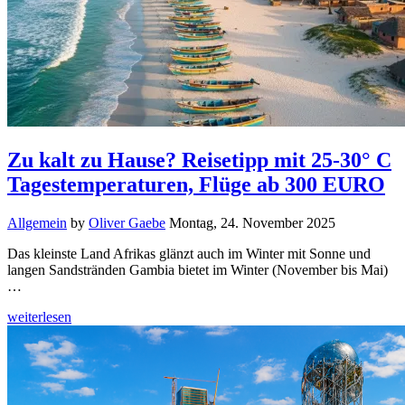
Zu kalt zu Hause? Reisetipp mit 25-30° C
Tagestemperaturen, Flüge ab 300 EURO
Allgemein
by
Oliver Gaebe
Montag, 24. November 2025
Das kleinste Land Afrikas glänzt auch im Winter mit Sonne und
langen Sandstränden Gambia bietet im Winter (November bis Mai)
…
weiterlesen