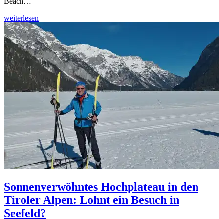
Beach…
weiterlesen
Sonnenverwöhntes Hochplateau in den
Tiroler Alpen: Lohnt ein Besuch in
Seefeld?