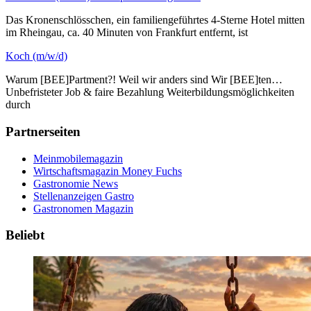
Das Kronenschlösschen, ein familiengeführtes 4-Sterne Hotel mitten
im Rheingau, ca. 40 Minuten von Frankfurt entfernt, ist
Koch (m/w/d)
Warum [BEE]Partment?! Weil wir anders sind Wir [BEE]ten…
Unbefristeter Job & faire Bezahlung Weiterbildungsmöglichkeiten
durch
Partnerseiten
Meinmobilemagazin
Wirtschaftsmagazin Money Fuchs
Gastronomie News
Stellenanzeigen Gastro
Gastronomen Magazin
Beliebt