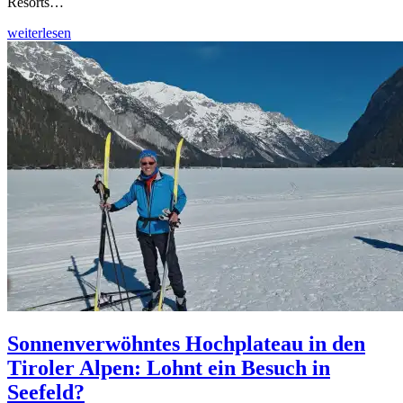
Resorts…
weiterlesen
Sonnenverwöhntes Hochplateau in den
Tiroler Alpen: Lohnt ein Besuch in
Seefeld?