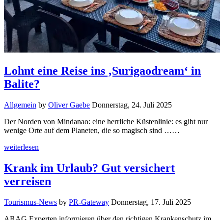
Lohnt eine Reise ins ‚Surigaodream‘ in
Balite?
Allgemein
by
Oliver Gaebe
Donnerstag, 24. Juli 2025
Der Norden von Mindanao: eine herrliche Küstenlinie: es gibt nur
wenige Orte auf dem Planeten, die so magisch sind ……
weiterlesen
Krank im Urlaub? Gut versichert
verreisen
Tourismus-News
by
PR-Gateway
Donnerstag, 17. Juli 2025
ARAG Experten informieren über den richtigen Krankenschutz im