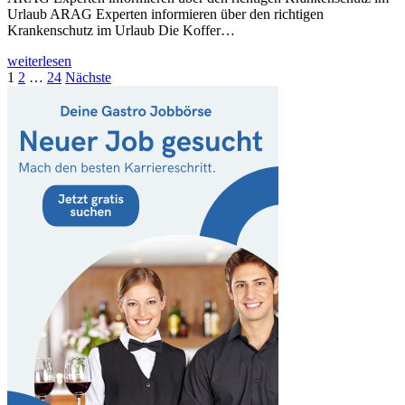
Urlaub ARAG Experten informieren über den richtigen
Krankenschutz im Urlaub Die Koffer…
weiterlesen
Seitennummerierung
1
2
…
24
Nächste
der
Beiträge