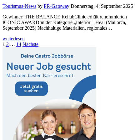
Tourismus-News
by
PR-Gateway
Donnerstag, 4. September 2025
Gewinner: THE BALANCE RehabClinic erhält renommierten
ICONIC AWARD in der Kategorie „Interior – Heal (Mallorca,
September 2025) Nachhaltige Materialien, regionales…
weiterlesen
Seitennummerierung
1
2
…
14
Nächste
der
Beiträge