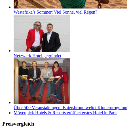
Westafrika’s Sommer: Viel Sonne, viel Regen?
Netzwerk Hotel gegründet
Über 500 Veranstaltungen: Baiersbronn weitet Kinderprogramm 
Mövenpick Hotels & Resorts eröffnet erstes Hotel in Paris
Preisvergleich