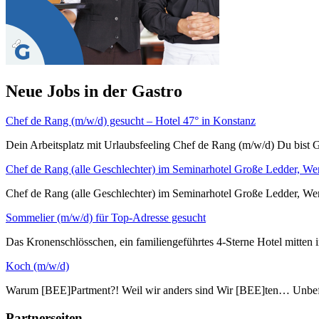
Neue Jobs in der Gastro
Chef de Rang (m/w/d) gesucht – Hotel 47° in Konstanz
Dein Arbeitsplatz mit Urlaubsfeeling Chef de Rang (m/w/d) Du bist G
Chef de Rang (alle Geschlechter) im Seminarhotel Große Ledder, We
Chef de Rang (alle Geschlechter) im Seminarhotel Große L
Sommelier (m/w/d) für Top-Adresse gesucht
Das Kronenschlösschen, ein familiengeführtes 4-Sterne Hotel mitten i
Koch (m/w/d)
Warum [BEE]Partment?! Weil wir anders sind Wir [BEE]ten… Unbefri
Partnerseiten