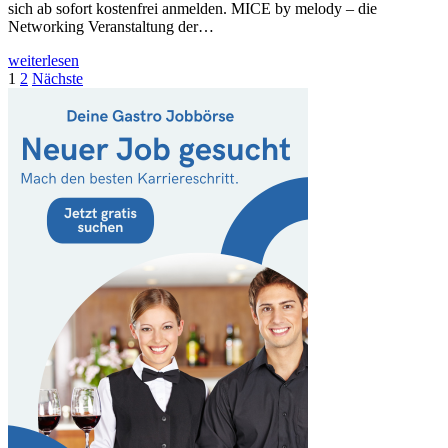
sich ab sofort kostenfrei anmelden. MICE by melody – die
Networking Veranstaltung der…
weiterlesen
Seitennummerierung
1
2
Nächste
der
Beiträge