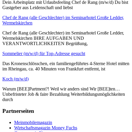
Dein Arbeitsplatz mit Urlaubsfeeling Chef de Rang (m/w/d) Du bist
Gastgeber aus Leidenschaft und liebst
Chef de Rang (alle Geschlechter) im Seminarhotel Große Ledder,
Wermelskirchen
Chef de Rang (alle Geschlechter) im Seminarhotel Große Ledder,
Wermelskirchen IHRE AUFGABEN UND
VERANTWORTLICHKEITEN Begrüßung,
Sommelier (m/w/d) für Top-Adresse gesucht
Das Kronenschlösschen, ein familiengeführtes 4-Sterne Hotel mitten
im Rheingau, ca. 40 Minuten von Frankfurt entfernt, ist
Koch (m/w/d)
Warum [BEE]Partment?! Weil wir anders sind Wir [BEE]ten…
Unbefristeter Job & faire Bezahlung Weiterbildungsmöglichkeiten
durch
Partnerseiten
Meinmobilemagazin
Wirtschaftsmagazin Money Fuchs