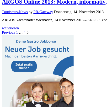
ARGOS Online 2013: Modern, informativ,
Tourismus-News
by
PR-Gateway
Donnerstag, 14. November 2013
ARGOS Yachtcharter Wiesbaden, 14.November 2013 – ARGOS Yachtcha
weiterlesen
Seitennummerierung
Previous
1
…
4
5
der
Beiträge