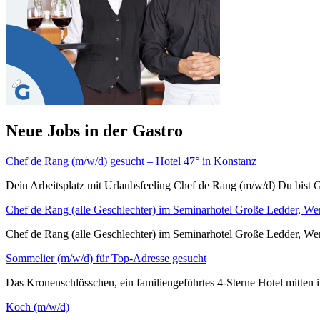
Neue Jobs in der Gastro
Chef de Rang (m/w/d) gesucht – Hotel 47° in Konstanz
Dein Arbeitsplatz mit Urlaubsfeeling Chef de Rang (m/w/d) Du bist G
Chef de Rang (alle Geschlechter) im Seminarhotel Große Ledder, We
Chef de Rang (alle Geschlechter) im Seminarhotel Große L
Sommelier (m/w/d) für Top-Adresse gesucht
Das Kronenschlösschen, ein familiengeführtes 4-Sterne Hotel mitten i
Koch (m/w/d)