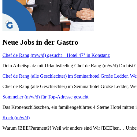
Neue Jobs in der Gastro
Chef de Rang (m/w/d) gesucht – Hotel 47° in Konstanz
Dein Arbeitsplatz mit Urlaubsfeeling Chef de Rang (m/w/d) Du bist G
Chef de Rang (alle Geschlechter) im Seminarhotel Große Ledder, We
Chef de Rang (alle Geschlechter) im Seminarhotel Große L
Sommelier (m/w/d) für Top-Adresse gesucht
Das Kronenschlösschen, ein familiengeführtes 4-Sterne Hotel mitten i
Koch (m/w/d)
Warum [BEE]Partment?! Weil wir anders sind Wir [BEE]ten… Unbefri