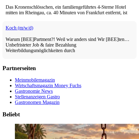
Das Kronenschlösschen, ein familiengeführtes 4-Sterne Hotel
mitten im Rheingau, ca. 40 Minuten von Frankfurt entfernt, ist
Koch (m/w/d)
Warum [BEE]Partment?! Weil wir anders sind Wir [BEE]ten…
Unbefristeter Job & faire Bezahlung
Weiterbildungsmöglichkeiten durch
Partnerseiten
Meinmobilemagazin
Wirtschaftsmagazin Money Fuchs
Gastronomie News
Stellenanzeigen Gastro
Gastronomen Magazin
Beliebt