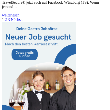
TravelSecure® jetzt auch auf Facebook Würzburg (TS). Wenn
jemand…
weiterlesen
Seitennummerierung
1
2
3
Nächste
der
Beiträge