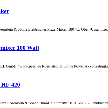
aker
enstein & Söhne Elektrischer Pizza-Maker, 180 °C, Ober-/Unterhitz
emixer 100 Watt
EARL GmbH / www.pearl.de Rosenstein & Söhne Power Akku-Getränk
e HF-420
reiten Rosenstein & Söhne Dual-Heißluftfritteuse HF-420, 2 Schublade