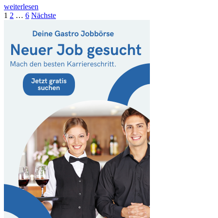
weiterlesen
Seitennummerierung
1
2
…
6
Nächste
der
Beiträge