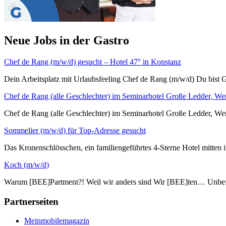
Neue Jobs in der Gastro
Chef de Rang (m/w/d) gesucht – Hotel 47° in Konstanz
Dein Arbeitsplatz mit Urlaubsfeeling Chef de Rang (m/w/d) Du bist G
Chef de Rang (alle Geschlechter) im Seminarhotel Große Ledder, We
Chef de Rang (alle Geschlechter) im Seminarhotel Große L
Sommelier (m/w/d) für Top-Adresse gesucht
Das Kronenschlösschen, ein familiengeführtes 4-Sterne Hotel mitten i
Koch (m/w/d)
Warum [BEE]Partment?! Weil wir anders sind Wir [BEE]ten… Unbefri
Partnerseiten
Meinmobilemagazin