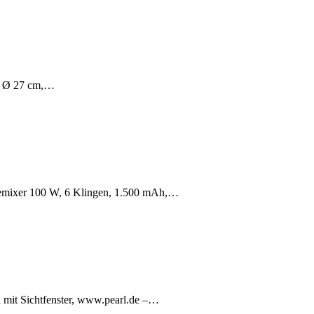
e, Ø 27 cm,…
emixer 100 W, 6 Klingen, 1.500 mAh,…
n mit Sichtfenster, www.pearl.de –…