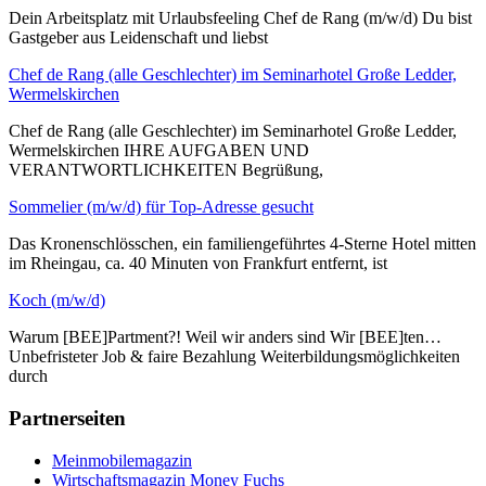
Dein Arbeitsplatz mit Urlaubsfeeling Chef de Rang (m/w/d) Du bist
Gastgeber aus Leidenschaft und liebst
Chef de Rang (alle Geschlechter) im Seminarhotel Große Ledder,
Wermelskirchen
Chef de Rang (alle Geschlechter) im Seminarhotel Große Ledder,
Wermelskirchen IHRE AUFGABEN UND
VERANTWORTLICHKEITEN Begrüßung,
Sommelier (m/w/d) für Top-Adresse gesucht
Das Kronenschlösschen, ein familiengeführtes 4-Sterne Hotel mitten
im Rheingau, ca. 40 Minuten von Frankfurt entfernt, ist
Koch (m/w/d)
Warum [BEE]Partment?! Weil wir anders sind Wir [BEE]ten…
Unbefristeter Job & faire Bezahlung Weiterbildungsmöglichkeiten
durch
Partnerseiten
Meinmobilemagazin
Wirtschaftsmagazin Money Fuchs