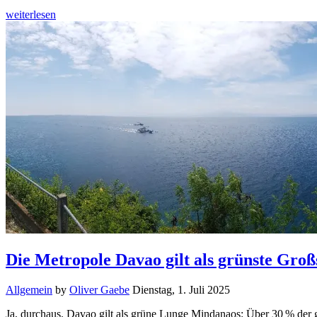
weiterlesen
Die Metropole Davao gilt als grünste Großs
Allgemein
by
Oliver Gaebe
Dienstag, 1. Juli 2025
Ja, durchaus. Davao gilt als grüne Lunge Mindanaos: Über 30 % der 