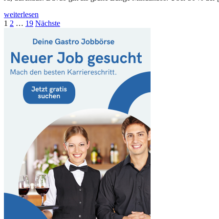
weiterlesen
Seitennummerierung
1
2
…
19
Nächste
der
Beiträge