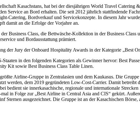
sellschaft Kasachstans, hat bei der diesjährigen World Travel Cateri
 Service an Bord erhalten. Die seit 2012 jährlich stattfindende Fachme
light-Catering, Bordverkauf und Servicekonzepte. In diesem Jahr wurd
t damit an die Erfolge der Vorjahre an.
 der Business Class, die Bettwäsche-Kollektion in der Business Class 
rservice und Bordausstattung prämiert.
nung der Jury der Onboard Hospitality Awards in der Kategorie „Best 
aaten in den folgenden Kategorien als Gewinner hervor: Best Passen
ity Kit sowie Best Business Class Table Linen.
größte Airline-Gruppe in Zentralasien und dem Kaukasus. Die Gruppe un
nutzt werden, dem 2019 gegründeten Low-Cost-Carrier. Damit betreibt 
ei bedient sie innerkasachische, regionale und internationale Strecken
mal in Folge zur „Best Airline in Central Asia and CIS“ gekürt. Auße
ünf Sternen ausgezeichnet. Die Gruppe ist an der Kasachischen Börse,