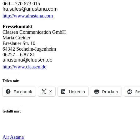
069 – 770 673 015
http://www.airastana.com
Pressekontakt
Claasen Communication GmbH
Maria Greiner
Breslauer Str. 10
64342 Seeheim-Jugenheim
06257 – 6 87 81
http://www.claasen.de
Teilen mit:
Facebook
X
LinkedIn
Drucken
Re
Gefällt mir:
Air
Astana