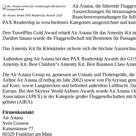
Air Astana, die führende Flugge
Auszeichnungen für herausragenden
Air Astana beiden PAX Readership Awards 2026
Branchenveranstaltungen für Inf
PAX Readership in verschiedenen Kategorien ausgezeichnet und knüpf
Den TravelPlus Gold Award erhielt Air Astana für das Amenity-Kit in
Darüber hinaus wurde die Fluggesellschaft mit Bestnoten für Passagie
Das Amenity Kit für Kleinkinder sicherte sich die höchste Auszeich
Außerdem ging Air Astana bei den PAX Readership Awards der GUS-St
Amenity Kit, Best Children“s Amenity Kit, Best Business Class Amen
Die Air Astana Group ist, gemessen an Umsatz und Flottengröße, die 
Airline Air Astana (Erstflug im Jahr 2002) sowie von FlyArystan ge
auf Kurz- sowie Langstrecken und befördert außerdem Luftfracht. Dab
Europa. Bei den Skytrax World Airlines Awards wurde Air Astana 14-
Association (APEX) in der Kategorie großer Fluggesellschaften mit f
gelistet (AIRA).
Firmenkontakt
Air Astana
Sven Gossow
Kaiserstrasse 77
60329 Frankfurt am Main