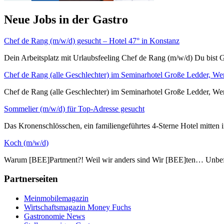
Neue Jobs in der Gastro
Chef de Rang (m/w/d) gesucht – Hotel 47° in Konstanz
Dein Arbeitsplatz mit Urlaubsfeeling Chef de Rang (m/w/d) Du bist G
Chef de Rang (alle Geschlechter) im Seminarhotel Große Ledder, We
Chef de Rang (alle Geschlechter) im Seminarhotel Große L
Sommelier (m/w/d) für Top-Adresse gesucht
Das Kronenschlösschen, ein familiengeführtes 4-Sterne Hotel mitten i
Koch (m/w/d)
Warum [BEE]Partment?! Weil wir anders sind Wir [BEE]ten… Unbefri
Partnerseiten
Meinmobilemagazin
Wirtschaftsmagazin Money Fuchs
Gastronomie News