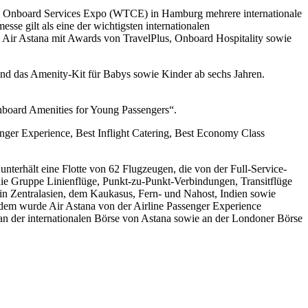
ng & Onboard Services Expo (WTCE) in Hamburg mehrere internationale
sse gilt als eine der wichtigsten internationalen
e Air Astana mit Awards von TravelPlus, Onboard Hospitality sowie
und das Amenity-Kit für Babys sowie Kinder ab sechs Jahren.
Onboard Amenities for Young Passengers“.
ger Experience, Best Inflight Catering, Best Economy Class
terhält eine Flotte von 62 Flugzeugen, die von der Full-Service-
die Gruppe Linienflüge, Punkt-zu-Punkt-Verbindungen, Transitflüge
 in Zentralasien, dem Kaukasus, Fern- und Nahost, Indien sowie
rdem wurde Air Astana von der Airline Passenger Experience
 an der internationalen Börse von Astana sowie an der Londoner Börse