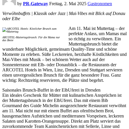
by
PR-Gateway
Freitag, 2. Mai 2025
Gastronomen
Verwöhnbuffets | Klassik oder Jazz | Mai-Vibes mit Blick auf Donau
oder Elbe
Am 11. Mai ist Muttertag – der
perfekte Anlass, um Mamas mal
ARCOTEL-Muttertagsbrunch: Für die Mama nur
so richtig zu verwöhnen. Ein
das Beste
Muttertagsbrunch bietet die
wunderbare Möglichkeit, gemeinsam Quality-Time und schöne
Momente zu erleben. Süße Leckereien, herzhafte Köstlichkeiten und
Mai-Vibes mit Musik – bei schönem Wetter auch auf der
Sonnenterrasse mit Elb- oder Donaublick – die Restaurants der
ARCOTEL Hotels in Wien, Linz, Dresden und Stuttgart servieren
einen unvergesslichen Brunch für die ganz besondere Frau. Ganz
wichtig: Rechtzeitig reservieren, die Plätze sind begehrt.
Saisonales Brunch-Buffet in der ElbUferei in Dresden
Ein ideales Geschenk für Mütter mit kulinarischen Ansprüchen ist
der Muttertagsbrunch in der ElbUferei. Das mit einem Bib
Gourmand des Guide Michelin ausgezeichnete Restaurant verwöhnt
am 11. Mai nicht nur mit einem Buffet aus ofenfrischem Brot,
hausgemachten Aufstrichen und mediterranen Vorspeisen, leckeren
Salaten und Karotten-Orangensuppe. Direkt am Platz serviert das
zuvorkommende Team Kaninchenrücken mit Sellerie, Linse und