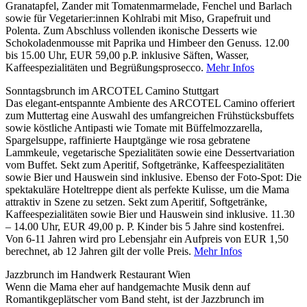
Granatapfel, Zander mit Tomatenmarmelade, Fenchel und Barlach
sowie für Vegetarier:innen Kohlrabi mit Miso, Grapefruit und
Polenta. Zum Abschluss vollenden ikonische Desserts wie
Schokoladenmousse mit Paprika und Himbeer den Genuss. 12.00
bis 15.00 Uhr, EUR 59,00 p.P. inklusive Säften, Wasser,
Kaffeespezialitäten und Begrüßungsprosecco.
Mehr Infos
Sonntagsbrunch im ARCOTEL Camino Stuttgart
Das elegant-entspannte Ambiente des ARCOTEL Camino offeriert
zum Muttertag eine Auswahl des umfangreichen Frühstücksbuffets
sowie köstliche Antipasti wie Tomate mit Büffelmozzarella,
Spargelsuppe, raffinierte Hauptgänge wie rosa gebratene
Lammkeule, vegetarische Spezialitäten sowie eine Dessertvariation
vom Buffet. Sekt zum Aperitif, Softgetränke, Kaffeespezialitäten
sowie Bier und Hauswein sind inklusive. Ebenso der Foto-Spot: Die
spektakuläre Hoteltreppe dient als perfekte Kulisse, um die Mama
attraktiv in Szene zu setzen. Sekt zum Aperitif, Softgetränke,
Kaffeespezialitäten sowie Bier und Hauswein sind inklusive. 11.30
– 14.00 Uhr, EUR 49,00 p. P. Kinder bis 5 Jahre sind kostenfrei.
Von 6-11 Jahren wird pro Lebensjahr ein Aufpreis von EUR 1,50
berechnet, ab 12 Jahren gilt der volle Preis.
Mehr Infos
Jazzbrunch im Handwerk Restaurant Wien
Wenn die Mama eher auf handgemachte Musik denn auf
Romantikgeplätscher vom Band steht, ist der Jazzbrunch im