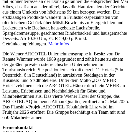
mit Sonnenterrasse an der Donau garantiert die entsprechenden Mai-
Vibes, das Team aus der uferei, dass die Hauptzutaten der Gerichte
aus einem Umkreis von höchstens 99 km bezogen werden. Die
erstklassigen Produkte wandern in Frühstücksspezialitäten von
ofenfrischem Gebäck über Müsli-Bowle bis zu Eiergerichten und
Leckereien wie Beeftatar, hausgebeizte Lachsforelle,
Spargelcremesuppe, geschmortes Rinderbackerl und hausgemachte
Desserts. Ab 10.30 Uhr, EUR 59,00 p.P. inkl.
Getränkeempfehlungen.
Mehr Infos
Die Wiener ARCOTEL Unternehmensgruppe in Besitz von Dr.
Renate Wimmer wurde 1989 gegründet und zählt heute zu einem
der größten privaten österreichischen Unternehmen im
Tourismusbereich. Sie positioniert sich mit derzeit 11 Hotels (5 in
Österreich, 6 in Deutschland) in attraktiven Stadtlagen in der
Business- und Stadthotellerie. Unter dem Motto „Das MEHR
Hotel“ zeichnen sich die ARCOTEL-Häuser durch ein MEHR an
Leistung, Erlebnissen und Nachhaltigkeit für Gäste und
Mitarbeiter:innen aus. Das vierte Wiener Hotel der Gruppe, das
ARCOTEL AQ im neuen Althan Quartier, eröffnet am 5. Mai 2025.
Das Flagship-Projekt ARCOTEL Tabakfabrik Linz wird im
Frühjahr 2026 eröffnet. Die Gruppe beschäftigt ein Team mit rund
650 Mitarbeiter:innen.
Firmenkontakt