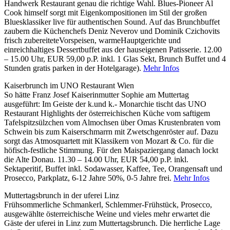
Handwerk Restaurant genau die richtige Wahl. Blues-Pioneer Al
Cook himself sorgt mit Eigenkompositionen im Stil der großen
Bluesklassiker live für authentischen Sound. Auf das Brunchbuffet
zaubern die Küchenchefs Deniz Neverov und Dominik Czichovits
frisch zubereiteteVorspeisen, warmeHauptgerichte und
einreichhaltiges Dessertbuffet aus der hauseigenen Patisserie. 12.00
– 15.00 Uhr, EUR 59,00 p.P. inkl. 1 Glas Sekt, Brunch Buffet und 4
Stunden gratis parken in der Hotelgarage).
Mehr Infos
Kaiserbrunch im UNO Restaurant Wien
So hätte Franz Josef Kaiserinmutter Sophie am Muttertag
ausgeführt: Im Geiste der k.und k.- Monarchie tischt das UNO
Restaurant Highlights der österreichischen Küche vom saftigem
Tafelspitzsülzchen vom Almochsen über Omas Krustenbraten vom
Schwein bis zum Kaiserschmarrn mit Zwetschgenröster auf. Dazu
sorgt das Atmosquartett mit Klassikern von Mozart & Co. für die
höfisch-festliche Stimmung. Für den Maispaziergang danach lockt
die Alte Donau. 11.30 – 14.00 Uhr, EUR 54,00 p.P. inkl.
Sektaperitif, Buffet inkl. Sodawasser, Kaffee, Tee, Orangensaft und
Prosecco, Parkplatz, 6-12 Jahre 50%, 0-5 Jahre frei.
Mehr Infos
Muttertagsbrunch in der uferei Linz
Frühsommerliche Schmankerl, Schlemmer-Frühstück, Prosecco,
ausgewählte österreichische Weine und vieles mehr erwartet die
Gäste der uferei in Linz zum Muttertagsbrunch. Die herrliche Lage