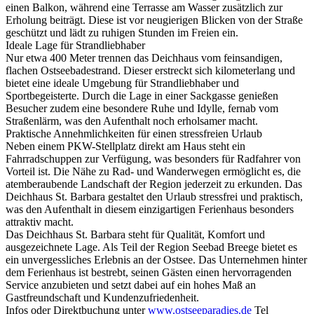
einen Balkon, während eine Terrasse am Wasser zusätzlich zur
Erholung beiträgt. Diese ist vor neugierigen Blicken von der Straße
geschützt und lädt zu ruhigen Stunden im Freien ein.
Ideale Lage für Strandliebhaber
Nur etwa 400 Meter trennen das Deichhaus vom feinsandigen,
flachen Ostseebadestrand. Dieser erstreckt sich kilometerlang und
bietet eine ideale Umgebung für Strandliebhaber und
Sportbegeisterte. Durch die Lage in einer Sackgasse genießen
Besucher zudem eine besondere Ruhe und Idylle, fernab vom
Straßenlärm, was den Aufenthalt noch erholsamer macht.
Praktische Annehmlichkeiten für einen stressfreien Urlaub
Neben einem PKW-Stellplatz direkt am Haus steht ein
Fahrradschuppen zur Verfügung, was besonders für Radfahrer von
Vorteil ist. Die Nähe zu Rad- und Wanderwegen ermöglicht es, die
atemberaubende Landschaft der Region jederzeit zu erkunden. Das
Deichhaus St. Barbara gestaltet den Urlaub stressfrei und praktisch,
was den Aufenthalt in diesem einzigartigen Ferienhaus besonders
attraktiv macht.
Das Deichhaus St. Barbara steht für Qualität, Komfort und
ausgezeichnete Lage. Als Teil der Region Seebad Breege bietet es
ein unvergessliches Erlebnis an der Ostsee. Das Unternehmen hinter
dem Ferienhaus ist bestrebt, seinen Gästen einen hervorragenden
Service anzubieten und setzt dabei auf ein hohes Maß an
Gastfreundschaft und Kundenzufriedenheit.
Infos oder Direktbuchung unter
www.ostseeparadies.de
Tel