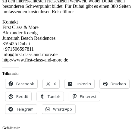
zu den interessantesten Reisezielen weltweit, wobei Dubai einen
besonderen Schwerpunkt bildet. Für Dubai gibt es einen 380 Seiten
umfassenden kostenlosen Reiseführer.
Kontakt
First Class & More
Alexander Koenig
Jumeirah Beach Residences
359425 Dubai
+971506597811
info@first-class-and-more.de
http://www.first-class-and-more.de
Teilen mit:
Facebook
X
LinkedIn
Drucken
Reddit
Tumblr
Pinterest
Telegram
WhatsApp
Gefällt mir: