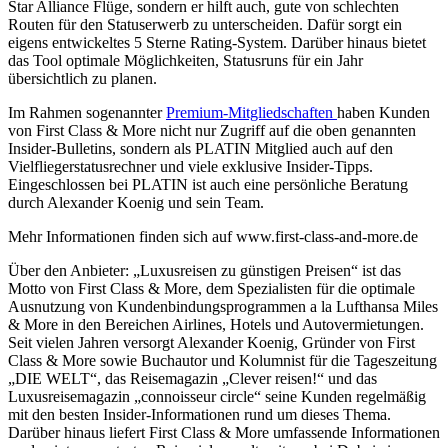
Star Alliance Flüge, sondern er hilft auch, gute von schlechten
Routen für den Statuserwerb zu unterscheiden. Dafür sorgt ein
eigens entwickeltes 5 Sterne Rating-System. Darüber hinaus bietet
das Tool optimale Möglichkeiten, Statusruns für ein Jahr
übersichtlich zu planen.
Im Rahmen sogenannter
Premium-Mitgliedschaften
haben Kunden
von First Class & More nicht nur Zugriff auf die oben genannten
Insider-Bulletins, sondern als PLATIN Mitglied auch auf den
Vielfliegerstatusrechner und viele exklusive Insider-Tipps.
Eingeschlossen bei PLATIN ist auch eine persönliche Beratung
durch Alexander Koenig und sein Team.
Mehr Informationen finden sich auf www.first-class-and-more.de
Über den Anbieter: „Luxusreisen zu günstigen Preisen“ ist das
Motto von First Class & More, dem Spezialisten für die optimale
Ausnutzung von Kundenbindungsprogrammen a la Lufthansa Miles
& More in den Bereichen Airlines, Hotels und Autovermietungen.
Seit vielen Jahren versorgt Alexander Koenig, Gründer von First
Class & More sowie Buchautor und Kolumnist für die Tageszeitung
„DIE WELT“, das Reisemagazin „Clever reisen!“ und das
Luxusreisemagazin „connoisseur circle“ seine Kunden regelmäßig
mit den besten Insider-Informationen rund um dieses Thema.
Darüber hinaus liefert First Class & More umfassende Informationen