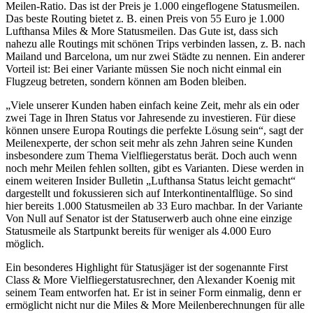
Meilen-Ratio. Das ist der Preis je 1.000 eingeflogene Statusmeilen.
Das beste Routing bietet z. B. einen Preis von 55 Euro je 1.000
Lufthansa Miles & More Statusmeilen. Das Gute ist, dass sich
nahezu alle Routings mit schönen Trips verbinden lassen, z. B. nach
Mailand und Barcelona, um nur zwei Städte zu nennen. Ein anderer
Vorteil ist: Bei einer Variante müssen Sie noch nicht einmal ein
Flugzeug betreten, sondern können am Boden bleiben.
„Viele unserer Kunden haben einfach keine Zeit, mehr als ein oder
zwei Tage in Ihren Status vor Jahresende zu investieren. Für diese
können unsere Europa Routings die perfekte Lösung sein“, sagt der
Meilenexperte, der schon seit mehr als zehn Jahren seine Kunden
insbesondere zum Thema Vielfliegerstatus berät. Doch auch wenn
noch mehr Meilen fehlen sollten, gibt es Varianten. Diese werden in
einem weiteren Insider Bulletin „Lufthansa Status leicht gemacht“
dargestellt und fokussieren sich auf Interkontinentalflüge. So sind
hier bereits 1.000 Statusmeilen ab 33 Euro machbar. In der Variante
Von Null auf Senator ist der Statuserwerb auch ohne eine einzige
Statusmeile als Startpunkt bereits für weniger als 4.000 Euro
möglich.
Ein besonderes Highlight für Statusjäger ist der sogenannte First
Class & More Vielfliegerstatusrechner, den Alexander Koenig mit
seinem Team entworfen hat. Er ist in seiner Form einmalig, denn er
ermöglicht nicht nur die Miles & More Meilenberechnungen für alle