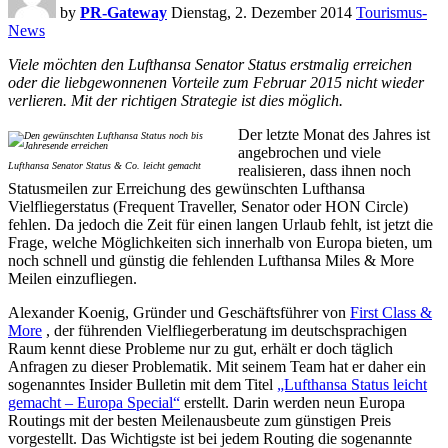
by
PR-Gateway
Dienstag, 2. Dezember 2014
Tourismus-
News
Viele möchten den Lufthansa Senator Status erstmalig erreichen
oder die liebgewonnenen Vorteile zum Februar 2015 nicht wieder
verlieren. Mit der richtigen Strategie ist dies möglich.
Der letzte Monat des Jahres ist
angebrochen und viele
Lufthansa Senator Status & Co. leicht gemacht
realisieren, dass ihnen noch
Statusmeilen zur Erreichung des gewünschten Lufthansa
Vielfliegerstatus (Frequent Traveller, Senator oder HON Circle)
fehlen. Da jedoch die Zeit für einen langen Urlaub fehlt, ist jetzt die
Frage, welche Möglichkeiten sich innerhalb von Europa bieten, um
noch schnell und günstig die fehlenden Lufthansa Miles & More
Meilen einzufliegen.
Alexander Koenig, Gründer und Geschäftsführer von
First Class &
More
, der führenden Vielfliegerberatung im deutschsprachigen
Raum kennt diese Probleme nur zu gut, erhält er doch täglich
Anfragen zu dieser Problematik. Mit seinem Team hat er daher ein
sogenanntes Insider Bulletin mit dem Titel
„Lufthansa Status leicht
gemacht – Europa Special“
erstellt. Darin werden neun Europa
Routings mit der besten Meilenausbeute zum günstigen Preis
vorgestellt. Das Wichtigste ist bei jedem Routing die sogenannte