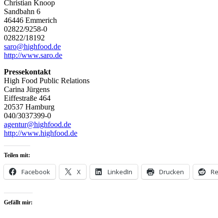
Christian Knoop
Sandbahn 6
46446 Emmerich
02822/9258-0
02822/18192
saro@highfood.de
http://www.saro.de
Pressekontakt
High Food Public Relations
Carina Jürgens
Eiffestraße 464
20537 Hamburg
040/3037399-0
agentur@highfood.de
http://www.highfood.de
Teilen mit:
Facebook
X
LinkedIn
Drucken
Re
Gefällt mir: