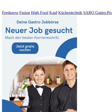
Feedaxess
Fusion
High Food
Kauf
Küchentechnik
SARO Gastro-Pro