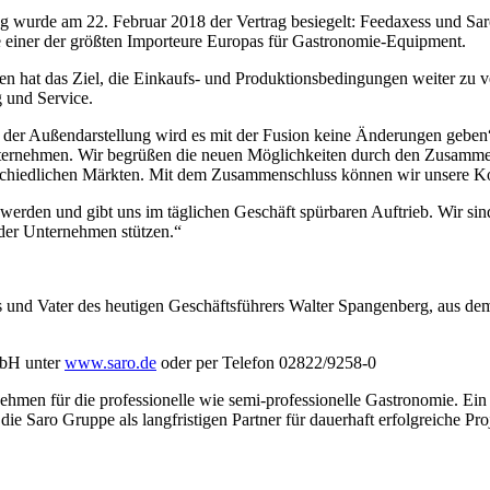
g wurde am 22. Februar 2018 der Vertrag besiegelt: Feedaxess und Sa
 einer der größten Importeure Europas für Gastronomie-Equipment.
n hat das Ziel, die Einkaufs- und Produktionsbedingungen weiter zu v
 und Service.
der Außendarstellung wird es mit der Fusion keine Änderungen geben“
 Unternehmen. Wir begrüßen die neuen Möglichkeiten durch den Zusamm
erschiedlichen Märkten. Mit dem Zusammenschluss können wir unsere K
werden und gibt uns im täglichen Geschäft spürbaren Auftrieb. Wir sind j
ider Unternehmen stützen.“
und Vater des heutigen Geschäftsführers Walter Spangenberg, aus dem
mbH unter
www.saro.de
oder per Telefon 02822/9258-0
ehmen für die professionelle wie semi-professionelle Gastronomie. Ei
e Saro Gruppe als langfristigen Partner für dauerhaft erfolgreiche Pro