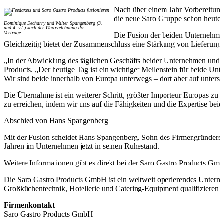
Nach über einem Jahr Vorbereitun
die neue Saro Gruppe schon heute
Dominique Decharry und Walter Spangenberg (3.
und 4. v.l.) nach der Unterzeichnung der
Verträge.
Die Fusion der beiden Unternehme
Gleichzeitig bietet der Zusammenschluss eine Stärkung von Lieferung
„In der Abwicklung des täglichen Geschäfts beider Unternehmen und 
Products. „Der heutige Tag ist ein wichtiger Meilenstein für beide
Wir sind beide innerhalb von Europa unterwegs – dort aber auf unt
Die Übernahme ist ein weiterer Schritt, größter Importeur Europas zu 
zu erreichen, indem wir uns auf die Fähigkeiten und die Expertise be
Abschied von Hans Spangenberg
Mit der Fusion scheidet Hans Spangenberg, Sohn des Firmengründers 
Jahren im Unternehmen jetzt in seinen Ruhestand.
Weitere Informationen gibt es direkt bei der Saro Gastro Products G
Die Saro Gastro Products GmbH ist ein weltweit operierendes Untern
Großküchentechnik, Hotellerie und Catering-Equipment qualifizieren di
Firmenkontakt
Saro Gastro Products GmbH