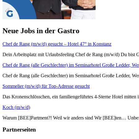
Neue Jobs in der Gastro
Chef de Rang (m/w/d) gesucht – Hotel 47° in Konstanz
Dein Arbeitsplatz mit Urlaubsfeeling Chef de Rang (m/w/d) Du bist G
Chef de Rang (alle Geschlechter) im Seminarhotel Große Ledder, We
Chef de Rang (alle Geschlechter) im Seminarhotel Große L
Sommelier (m/w/d) für Top-Adresse gesucht
Das Kronenschlösschen, ein familiengeführtes 4-Sterne Hotel mitten i
Koch (m/w/d)
Warum [BEE]Partment?! Weil wir anders sind Wir [BEE]ten… Unbefri
Partnerseiten