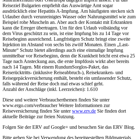
Reiseziel Bulgarien empfiehlt das Auswärtige Amt sogar
ausdrücklich eine Hepatitis A-Impfung. Am häufigsten stecken sich
Urlauber durch verunreinigtes Wasser oder Nahrungsmittel wie zum
Beispiel rohe Muscheln an. Aber auch der Kontakt mit Erkrankten
kann die Erreger übertragen. Um für den Urlaub vollständig vor
dem Virus geschützt zu sein, ist eine Impfung bis zu 14 Tage vor
Reisebeginn ausreichend. Langfristigen Schutz bringt eine zweite
Injektion im Abstand von sechs bis zwölf Monaten. Einen „Last-
Minute“ Schutz bietet allerdings auch eine einmalige Impfung
unmittelbar vor Reisebeginn, denn die Krankheit bricht erst etwa 25
Tage nach Ansteckung aus, die erste Impfdosis wirkt aber bereits
nach 14 Tagen. Mit einem RundumSorglos-Paket, das
Reiserücktritts- (inklusive Reiseabbruch-), Reisekranken- und
Reisegepäckversicherung enthält, besteht ein umfassender Schutz,
falls während der Reise doch mal etwas schief geht.
Anzahl der Anschläge (inkl. Leerzeichen): 1.610
Diese und weitere Verbraucherthemen finden Sie unter
www.ergo.com/verbraucher Weitere Informationen zur
Reiseversicherung finden Sie unter
www.erv.de
Sie finden dort
aktuelle Beiträge zur freien Nutzung.
Folgen Sie der ERV auf Google+ und besuchen Sie das ERV Blog.
Bitte geben Sie bei Verwendung des bereitgestellten Bildmaterials