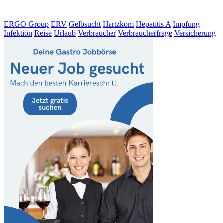
ERGO Group
ERV
Gelbsucht
Hartzkom
Hepatitis A
Impfung
Infektion
Reise
Urlaub
Verbraucher
Verbraucherfrage
Versicherung