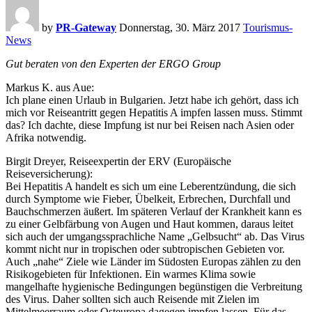
by
PR-Gateway
Donnerstag, 30. März 2017
Tourismus-
News
Gut beraten von den Experten der ERGO Group
Markus K. aus Aue:
Ich plane einen Urlaub in Bulgarien. Jetzt habe ich gehört, dass ich
mich vor Reiseantritt gegen Hepatitis A impfen lassen muss. Stimmt
das? Ich dachte, diese Impfung ist nur bei Reisen nach Asien oder
Afrika notwendig.
Birgit Dreyer, Reiseexpertin der ERV (Europäische
Reiseversicherung):
Bei Hepatitis A handelt es sich um eine Leberentzündung, die sich
durch Symptome wie Fieber, Übelkeit, Erbrechen, Durchfall und
Bauchschmerzen äußert. Im späteren Verlauf der Krankheit kann es
zu einer Gelbfärbung von Augen und Haut kommen, daraus leitet
sich auch der umgangssprachliche Name „Gelbsucht“ ab. Das Virus
kommt nicht nur in tropischen oder subtropischen Gebieten vor.
Auch „nahe“ Ziele wie Länder im Südosten Europas zählen zu den
Risikogebieten für Infektionen. Ein warmes Klima sowie
mangelhafte hygienische Bedingungen begünstigen die Verbreitung
des Virus. Daher sollten sich auch Reisende mit Zielen im
Mittelmeerraum oder Osteuropa dagegen impfen lassen. Für das