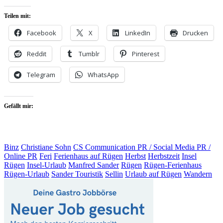
Teilen mit:
Facebook
X
LinkedIn
Drucken
Reddit
Tumblr
Pinterest
Telegram
WhatsApp
Gefällt mir:
Binz
Christiane Sohn
CS Communication PR / Social Media PR /
Online PR
Feri
Ferienhaus auf Rügen
Herbst
Herbstzeit
Insel
Rügen
Insel-Urlaub
Manfred Sander
Rügen
Rügen-Ferienhaus
Rügen-Urlaub
Sander Touristik
Sellin
Urlaub auf Rügen
Wandern