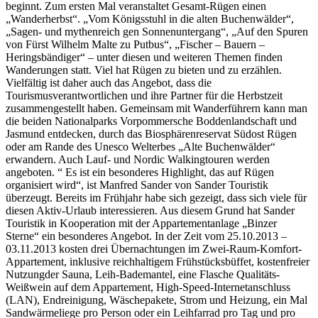
beginnt. Zum ersten Mal veranstaltet Gesamt-Rügen einen
„Wanderherbst“. „Vom Königsstuhl in die alten Buchenwälder“,
„Sagen- und mythenreich gen Sonnenuntergang“, „Auf den Spuren
von Fürst Wilhelm Malte zu Putbus“, „Fischer – Bauern –
Heringsbändiger“ – unter diesen und weiteren Themen finden
Wanderungen statt. Viel hat Rügen zu bieten und zu erzählen.
Vielfältig ist daher auch das Angebot, dass die
Tourismusverantwortlichen und ihre Partner für die Herbstzeit
zusammengestellt haben. Gemeinsam mit Wanderführern kann man
die beiden Nationalparks Vorpommersche Boddenlandschaft und
Jasmund entdecken, durch das Biosphärenreservat Südost Rügen
oder am Rande des Unesco Welterbes „Alte Buchenwälder“
erwandern. Auch Lauf- und Nordic Walkingtouren werden
angeboten. “ Es ist ein besonderes Highlight, das auf Rügen
organisiert wird“, ist Manfred Sander von Sander Touristik
überzeugt. Bereits im Frühjahr habe sich gezeigt, dass sich viele für
diesen Aktiv-Urlaub interessieren. Aus diesem Grund hat Sander
Touristik in Kooperation mit der Appartementanlage „Binzer
Sterne“ ein besonderes Angebot. In der Zeit vom 25.10.2013 –
03.11.2013 kosten drei Übernachtungen im Zwei-Raum-Komfort-
Appartement, inklusive reichhaltigem Frühstücksbüffet, kostenfreier
Nutzungder Sauna, Leih-Bademantel, eine Flasche Qualitäts-
Weißwein auf dem Appartement, High-Speed-Internetanschluss
(LAN), Endreinigung, Wäschepakete, Strom und Heizung, ein Mal
Sandwärmeliege pro Person oder ein Leihfarrad pro Tag und pro