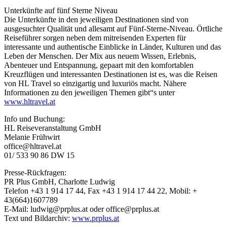
Unterkünfte auf fünf Sterne Niveau
Die Unterkünfte in den jeweiligen Destinationen sind von
ausgesuchter Qualität und allesamt auf Fünf-Sterne-Niveau. Örtliche
Reiseführer sorgen neben dem mitreisenden Experten für
interessante und authentische Einblicke in Länder, Kulturen und das
Leben der Menschen. Der Mix aus neuem Wissen, Erlebnis,
Abenteuer und Entspannung, gepaart mit den komfortablen
Kreuzflügen und interessanten Destinationen ist es, was die Reisen
von HL Travel so einzigartig und luxuriös macht. Nähere
Informationen zu den jeweiligen Themen gibt“s unter
www.hltravel.at
Info und Buchung:
HL Reiseveranstaltung GmbH
Melanie Frühwirt
office@hltravel.at
01/ 533 90 86 DW 15
Presse-Rückfragen:
PR Plus GmbH, Charlotte Ludwig
Telefon +43 1 914 17 44, Fax +43 1 914 17 44 22, Mobil: +
43(664)1607789
E-Mail: ludwig@prplus.at oder office@prplus.at
Text und Bildarchiv:
www.prplus.at