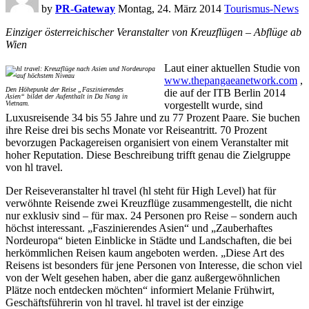
by
PR-Gateway
Montag, 24. März 2014
Tourismus-News
Einziger österreichischer Veranstalter von Kreuzflügen – Abflüge ab
Wien
Laut einer aktuellen Studie von
www.thepangaeanetwork.com
,
Den Höhepunkt der Reise „Faszinierendes
die auf der ITB Berlin 2014
Asien“ bildet der Aufenthalt in Da Nang in
Vietnam.
vorgestellt wurde, sind
Luxusreisende 34 bis 55 Jahre und zu 77 Prozent Paare. Sie buchen
ihre Reise drei bis sechs Monate vor Reiseantritt. 70 Prozent
bevorzugen Packagereisen organisiert von einem Veranstalter mit
hoher Reputation. Diese Beschreibung trifft genau die Zielgruppe
von hl travel.
Der Reiseveranstalter hl travel (hl steht für High Level) hat für
verwöhnte Reisende zwei Kreuzflüge zusammengestellt, die nicht
nur exklusiv sind – für max. 24 Personen pro Reise – sondern auch
höchst interessant. „Faszinierendes Asien“ und „Zauberhaftes
Nordeuropa“ bieten Einblicke in Städte und Landschaften, die bei
herkömmlichen Reisen kaum angeboten werden. „Diese Art des
Reisens ist besonders für jene Personen von Interesse, die schon viel
von der Welt gesehen haben, aber die ganz außergewöhnlichen
Plätze noch entdecken möchten“ informiert Melanie Frühwirt,
Geschäftsführerin von hl travel. hl travel ist der einzige