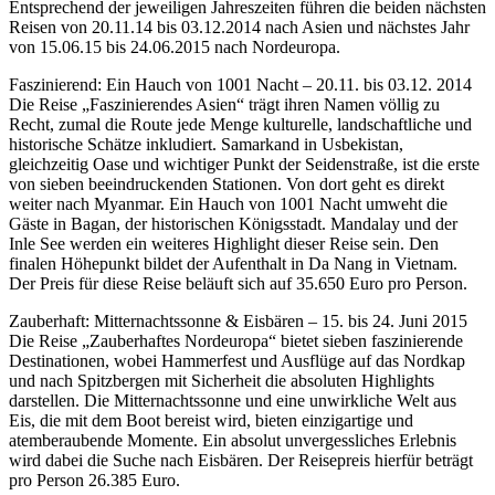
Entsprechend der jeweiligen Jahreszeiten führen die beiden nächsten
Reisen von 20.11.14 bis 03.12.2014 nach Asien und nächstes Jahr
von 15.06.15 bis 24.06.2015 nach Nordeuropa.
Faszinierend: Ein Hauch von 1001 Nacht – 20.11. bis 03.12. 2014
Die Reise „Faszinierendes Asien“ trägt ihren Namen völlig zu
Recht, zumal die Route jede Menge kulturelle, landschaftliche und
historische Schätze inkludiert. Samarkand in Usbekistan,
gleichzeitig Oase und wichtiger Punkt der Seidenstraße, ist die erste
von sieben beeindruckenden Stationen. Von dort geht es direkt
weiter nach Myanmar. Ein Hauch von 1001 Nacht umweht die
Gäste in Bagan, der historischen Königsstadt. Mandalay und der
Inle See werden ein weiteres Highlight dieser Reise sein. Den
finalen Höhepunkt bildet der Aufenthalt in Da Nang in Vietnam.
Der Preis für diese Reise beläuft sich auf 35.650 Euro pro Person.
Zauberhaft: Mitternachtssonne & Eisbären – 15. bis 24. Juni 2015
Die Reise „Zauberhaftes Nordeuropa“ bietet sieben faszinierende
Destinationen, wobei Hammerfest und Ausflüge auf das Nordkap
und nach Spitzbergen mit Sicherheit die absoluten Highlights
darstellen. Die Mitternachtssonne und eine unwirkliche Welt aus
Eis, die mit dem Boot bereist wird, bieten einzigartige und
atemberaubende Momente. Ein absolut unvergessliches Erlebnis
wird dabei die Suche nach Eisbären. Der Reisepreis hierfür beträgt
pro Person 26.385 Euro.