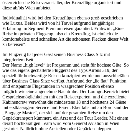
österreichische Reiseveranstalter, der Kreuzflüge organisiert und
diese ab/bis Wien anbietet.
Individualität wird bei den Kreuzflügen ebenso groß geschrieben
wie Luxus. Beides wird von hl Travel aufgrund langjähriger
Erfahrung im Segment Premiumreisen garantiert. Frühwirt: „Eine
Reise im privaten Flugzeug, also ein Kreuzflug, ist einfach die
komfortabelste und schnellste Art die schönsten Flecken dieser Welt
zu bereisen“.
Im Flugzeug hat jeder Gast seinen Business Class Sitz mit
integriertem Bett
Der Name „high level“ ist Programm und steht für höchste Güte. So
wie das eigens gecharterte Fluggerät des Typs Airbus 319, der
speziell für hochwertige Reisen konzipiert wurde und ausschließlich
über Business Class Sitze verfügt. Aufgrund der „lie flat“ Funktion
sind entspannte Flugstunden in waagrechter Position ebenso
möglich wie eine angenehme Nachtruhe. Der Lounge-Bereich bietet
Gesprächsmöglichkeiten mit den Reiseexperten, und die exzellente
Kabinencrew verwöhnt die mindestens 18 und höchstens 24 Gäste
mit erstklassigem Service und Essen. Ebenfalls mit an Bord sind der
„Baggage Master“, der sich auf der gesamten Reise um den
Gepäcktransport kümmert, ein Arzt und der Tour Leader. Mit einem
derart hochkarätigen Team wird vom General Aviation in Wien
gestartet. Natürlich ohne Anstellen oder Gepäck schleppen.