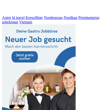
Asien
hl travel
Kreuzflüge
Nordeuropa
Nordkap
Premiumreise
usbekistan
Vietnam