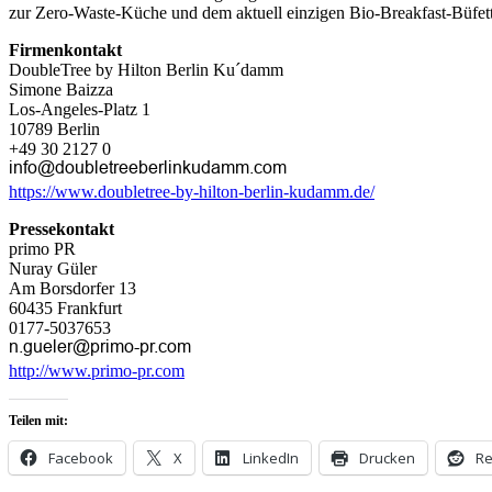
zur Zero-Waste-Küche und dem aktuell einzigen Bio-Breakfast-Büfett
Firmenkontakt
DoubleTree by Hilton Berlin Ku´damm
Simone Baizza
Los-Angeles-Platz 1
10789 Berlin
+49 30 2127 0
https://www.doubletree-by-hilton-berlin-kudamm.de/
Pressekontakt
primo PR
Nuray Güler
Am Borsdorfer 13
60435 Frankfurt
0177-5037653
http://www.primo-pr.com
Teilen mit:
Facebook
X
LinkedIn
Drucken
Re