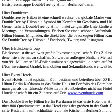
Basispressemappe DoubleTree by Hilton Berlin Ku´damm
Über Doubletree
DoubleTree by Hilton ist eine schnell wachsende, globale Marke von
DoubleTree by Hilton ein Symbol für Komfort für Geschäfts- und Url
Gemeinschaft. DoubleTree by Hilton bietet zeitgemäße Unterkünfte u
Meetings und Veranstaltungen. Erleben Sie einen schönen Aufenthal
Hilton Honors-Mitglieder, die direkt über die bevorzugten Hilton-Kan
Sie DoubleTree by Hilton auf Facebook, Twitter, und Instagram.
Über Blackstone Group
Blackstone ist die weltweit größte Investmentgesellschaft. Das Ziel is
denen sie arbeiten, zu schaffen. So werden außergewöhnliche Mensc
von 991 Milliarden US-Dollar umfasst Anlagevehikel, die sich auf Pri
(Non-Investment-Grade), Immobilien und Sekundärfonds weltweit ko
Über Event Hotels
Event Hotels mit Hauptsitz in Köln besitzen und betreiben über 60 B
Hilton Berlin Ku´damm ist das fünfte Haus im Portfolio des Betreibe
managen als der führende White-Lable-Hotelbetreiber nicht nur Hotels
Hotellandschaft für ein Zuhause auf Zeit.
www.eventhotels.com
Das DoubleTree by Hilton Berlin Ku´damm ist das erste Hotel der Hi
über 800 Quadratmetern ist das Hotel eines der größten in der Stadt. 
carte-Restaurant auf nachhaltige regionale Küche im Berliner Stil un