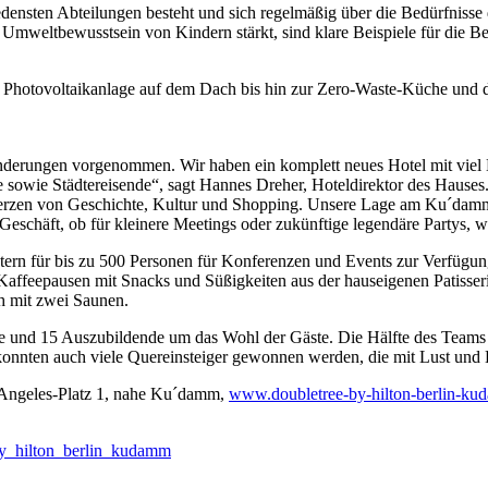
iedensten Abteilungen besteht und sich regelmäßig über die Bedürfniss
s Umweltbewusstsein von Kindern stärkt, sind klare Beispiele für die
er Photovoltaikanlage auf dem Dach bis hin zur Zero-Waste-Küche und d
nderungen vorgenommen. Wir haben ein komplett neues Hotel mit viel Li
sowie Städtereisende“, sagt Hannes Dreher, Hoteldirektor des Hauses. 
Herzen von Geschichte, Kultur und Shopping. Unsere Lage am Ku´damm i
häft, ob für kleinere Meetings oder zukünftige legendäre Partys, wie 
tern für bis zu 500 Personen für Konferenzen und Events zur Verfügun
 Kaffeepausen mit Snacks und Süßigkeiten aus der hauseigenen Patisseri
ch mit zwei Saunen.
 und 15 Auszubildende um das Wohl der Gäste. Die Hälfte des Teams 
onnten auch viele Quereinsteiger gewonnen werden, die mit Lust und L
-Angeles-Platz 1, nahe Ku´damm,
www.doubletree-by-hilton-berlin-ku
_by_hilton_berlin_kudamm