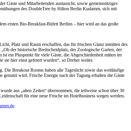
e der Gäste und Mitarbeitenden austauscht, sowie gemeinnütziges
 Bemühungen des DoubleTree by Hilton Berlin Kudamm, sich mit
em ersten Bio-Breakfast-Büfett Berlins – hier wird an das große
cht, Platz und Raum erschaffen, das für frischen Glanz inmitten des
„Ob der historische Breitscheidplatz, der Zoologische Garten, der
st ein Pluspunkt für viele Gäste, die Abgeschiedenheit mitten im
sie hier einst gefeiert wurden“, so Dreher weiter.
g. Die Breakout Rooms haben alle Tageslicht sowie das weitläufige
e genutzt wird. Frische Energie nach der Tagung erhalten die Gäste
wurde aus „alten Zeiten“ übernommen, die teilweise schon über 30
eidenschaft für eine neue Frische im Hotelbusiness sorgen werden.
damm.de