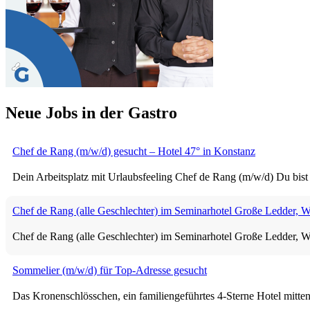
Neue Jobs in der Gastro
Chef de Rang (m/w/d) gesucht – Hotel 47° in Konstanz
Dein Arbeitsplatz mit Urlaubsfeeling Chef de Rang (m/w/d) Du bist 
Chef de Rang (alle Geschlechter) im Seminarhotel Große Ledder, 
Chef de Rang (alle Geschlechter) im Seminarhotel Große 
Sommelier (m/w/d) für Top-Adresse gesucht
Das Kronenschlösschen, ein familiengeführtes 4-Sterne Hotel mitten