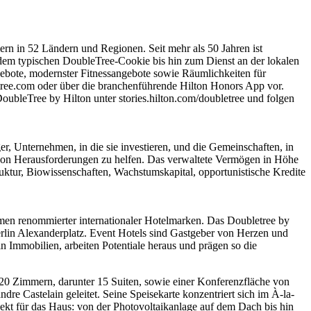
rn in 52 Ländern und Regionen. Seit mehr als 50 Jahren ist
dem typischen DoubleTree-Cookie bis hin zum Dienst an der lokalen
gebote, modernster Fitnessangebote sowie Räumlichkeiten für
tree.com oder über die branchenführende Hilton Honors App vor.
oubleTree by Hilton unter stories.hilton.com/doubletree und folgen
eger, Unternehmen, in die sie investieren, und die Gemeinschaften, in
 von Herausforderungen zu helfen. Das verwaltete Vermögen in Höhe
ruktur, Biowissenschaften, Wachstumskapital, opportunistische Kredite
amen renommierter internationaler Hotelmarken. Das Doubletree by
erlin Alexanderplatz. Event Hotels sind Gastgeber von Herzen und
n Immobilien, arbeiten Potentiale heraus und prägen so die
420 Zimmern, darunter 15 Suiten, sowie einer Konferenzfläche von
re Castelain geleitet. Seine Speisekarte konzentriert sich im À-la-
spekt für das Haus: von der Photovoltaikanlage auf dem Dach bis hin