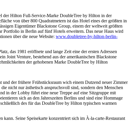
 der Hilton Full-Service-Marke DoubleTree by Hilton in der
fläche von über 800 Quadratmetern ist das Hotel eines der größten in
ässigen Eigentümer Blackstone Group, einem der weltweit größten
hr Portfolio in Berlin auf fünf Hotels erweitern. Das neue Haus wird
tionen über die neue Website:
www.doubletree-by-hilton-berlin-
tz, das 1981 eröffnete und lange Zeit eine der ersten Adressen
ein Joint Venture, bestehend aus der amerikanischen Blackstone
ehmlichkeiten der gehobenen Marke DoubleTree by Hilton
ernt und der frühere Frühstücksraum wich einem Dutzend neuer Zimmer
die nicht nur ästhetisch anspruchsvoll sind, sondern den Menschen
und in der Lobby führt eine neue Treppe auf eine Sitzgruppe mit
ientieren sich an den Jahreszeiten Berlins und sind eine Hommage
schließlich des für das DoubleTree by Hilton typischen warmen
 kann. Seine Speisekarte konzentriert sich im À-la-carte-Restaurant