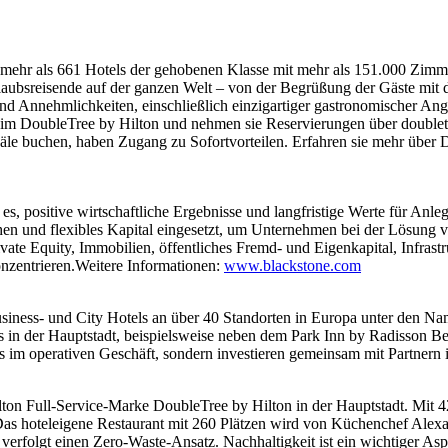
 mehr als 661 Hotels der gehobenen Klasse mit mehr als 151.000 Zimme
aubsreisende auf der ganzen Welt – von der Begrüßung der Gäste mit 
nd Annehmlichkeiten, einschließlich einzigartiger gastronomischer An
t im DoubleTree by Hilton und nehmen sie Reservierungen über double
äle buchen, haben Zugang zu Sofortvorteilen. Erfahren sie mehr über D
t es, positive wirtschaftliche Ergebnisse und langfristige Werte für Anl
hen und flexibles Kapital eingesetzt, um Unternehmen bei der Lösung
vate Equity, Immobilien, öffentliches Fremd- und Eigenkapital, Infrast
nzentrieren.Weitere Informationen:
www.blackstone.com
usiness- und City Hotels an über 40 Standorten in Europa unter den N
rs in der Hauptstadt, beispielsweise neben dem Park Inn by Radisson B
 im operativen Geschäft, sondern investieren gemeinsam mit Partnern i
lton Full-Service-Marke DoubleTree by Hilton in der Hauptstadt. Mit 
Das hoteleigene Restaurant mit 260 Plätzen wird von Küchenchef Alexand
d verfolgt einen Zero-Waste-Ansatz. Nachhaltigkeit ist ein wichtiger A