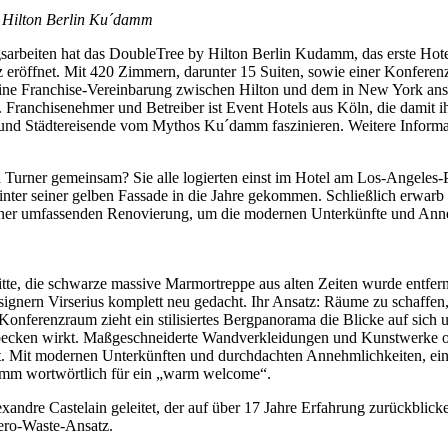
y Hilton Berlin Ku´damm
rbeiten hat das DoubleTree by Hilton Berlin Kudamm, das erste Hotel
 eröffnet. Mit 420 Zimmern, darunter 15 Suiten, sowie einer Konferenz
ine Franchise-Vereinbarung zwischen Hilton und dem in New York ans
. Franchisenehmer und Betreiber ist Event Hotels aus Köln, die damit i
 und Städtereisende vom Mythos Ku´damm faszinieren. Weitere Informa
urner gemeinsam? Sie alle logierten einst im Hotel am Los-Angeles-Pla
nter seiner gelben Fassade in die Jahre gekommen. Schließlich erwarb 
iner umfassenden Renovierung, um die modernen Unterkünfte und Ann
Mitte, die schwarze massive Marmortreppe aus alten Zeiten wurde entf
gnern Virserius komplett neu gedacht. Ihr Ansatz: Räume zu schaffen, 
Konferenzraum zieht ein stilisiertes Bergpanorama die Blicke auf sich 
rbecken wirkt. Maßgeschneiderte Wandverkleidungen und Kunstwerke or
t. Mit modernen Unterkünften und durchdachten Annehmlichkeiten, ein
amm wortwörtlich für ein „warm welcome“.
ndre Castelain geleitet, der auf über 17 Jahre Erfahrung zurückblicken
Zero-Waste-Ansatz.