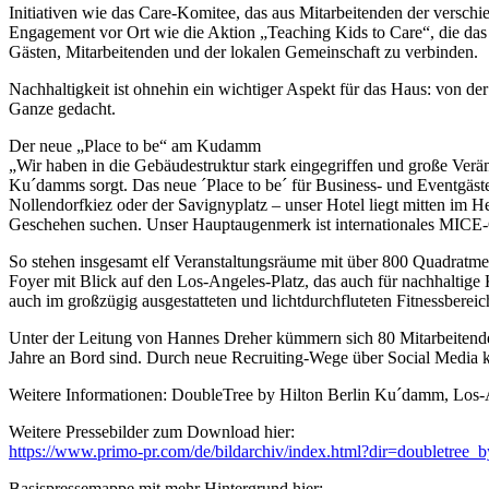
Initiativen wie das Care-Komitee, das aus Mitarbeitenden der versch
Engagement vor Ort wie die Aktion „Teaching Kids to Care“, die da
Gästen, Mitarbeitenden und der lokalen Gemeinschaft zu verbinden.
Nachhaltigkeit ist ohnehin ein wichtiger Aspekt für das Haus: von d
Ganze gedacht.
Der neue „Place to be“ am Kudamm
„Wir haben in die Gebäudestruktur stark eingegriffen und große Verä
Ku´damms sorgt. Das neue ´Place to be´ für Business- und Eventgäste 
Nollendorfkiez oder der Savignyplatz – unser Hotel liegt mitten im 
Geschehen suchen. Unser Hauptaugenmerk ist internationales MICE-Gesc
So stehen insgesamt elf Veranstaltungsräume mit über 800 Quadratme
Foyer mit Blick auf den Los-Angeles-Platz, das auch für nachhaltige
auch im großzügig ausgestatteten und lichtdurchfluteten Fitnessberei
Unter der Leitung von Hannes Dreher kümmern sich 80 Mitarbeitende
Jahre an Bord sind. Durch neue Recruiting-Wege über Social Media k
Weitere Informationen: DoubleTree by Hilton Berlin Ku´damm, Los
Weitere Pressebilder zum Download hier:
https://www.primo-pr.com/de/bildarchiv/index.html?dir=doubletree
Basispressemappe mit mehr Hintergrund hier: