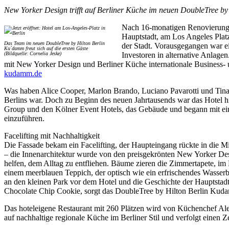
New Yorker Design trifft auf Berliner Küche im neuen DoubleTree b
Nach 16-monatigen Renovierungsa
Hauptstadt, am Los Angeles Platz
Das Team im neuen DoubleTree by Hilton Berlin
der Stadt. Vorausgegangen war e
Ku´damm freut sich auf die ersten Gäste
(Bildquelle: Cornelia Jeske)
Investoren in alternative Anlagen
mit New Yorker Design und Berliner Küche internationale Business-
kudamm.de
Was haben Alice Cooper, Marlon Brando, Luciano Pavarotti und Tina T
Berlins war. Doch zu Beginn des neuen Jahrtausends war das Hotel hi
Group und den Kölner Event Hotels, das Gebäude und begann mit e
einzuführen.
Facelifting mit Nachhaltigkeit
Die Fassade bekam ein Facelifting, der Haupteingang rückte in die 
– die Innenarchitektur wurde von den preisgekrönten New Yorker Desi
helfen, dem Alltag zu entfliehen. Bäume zieren die Zimmertapete, im 
einem meerblauen Teppich, der optisch wie ein erfrischendes Wasse
an den kleinen Park vor dem Hotel und die Geschichte der Hauptstad
Chocolate Chip Cookie, sorgt das DoubleTree by Hilton Berlin Kud
Das hoteleigene Restaurant mit 260 Plätzen wird von Küchenchef Alexa
auf nachhaltige regionale Küche im Berliner Stil und verfolgt einen 