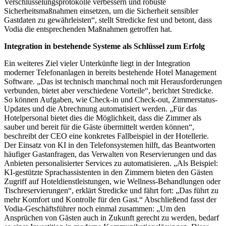
Verschlüsselungsprotokolle verbessern und robuste
Sicherheitsmaßnahmen einsetzen, um die Sicherheit sensibler
Gastdaten zu gewährleisten“, stellt Stredicke fest und betont, dass
Vodia die entsprechenden Maßnahmen getroffen hat.
Integration in bestehende Systeme als Schlüssel zum Erfolg
Ein weiteres Ziel vieler Unterkünfte liegt in der Integration
moderner Telefonanlagen in bereits bestehende Hotel Management
Software. „Das ist technisch manchmal noch mit Herausforderungen
verbunden, bietet aber verschiedene Vorteile“, berichtet Stredicke.
So können Aufgaben, wie Check-in und Check-out, Zimmerstatus-
Updates und die Abrechnung automatisiert werden. „Für das
Hotelpersonal bietet dies die Möglichkeit, dass die Zimmer als
sauber und bereit für die Gäste übermittelt werden können“,
beschreibt der CEO eine konkretes Fallbeispiel in der Hotellerie.
Der Einsatz von KI in den Telefonsystemen hilft, das Beantworten
häufiger Gastanfragen, das Verwalten von Reservierungen und das
Anbieten personalisierter Services zu automatisieren. „Als Beispiel:
KI-gestützte Sprachassistenten in den Zimmern bieten den Gästen
Zugriff auf Hoteldienstleistungen, wie Wellness-Behandlungen oder
Tischreservierungen“, erklärt Stredicke und fährt fort: „Das führt zu
mehr Komfort und Kontrolle für den Gast.“ Abschließend fasst der
Vodia-Geschäftsführer noch einmal zusammen: „Um den
Ansprüchen von Gästen auch in Zukunft gerecht zu werden, bedarf