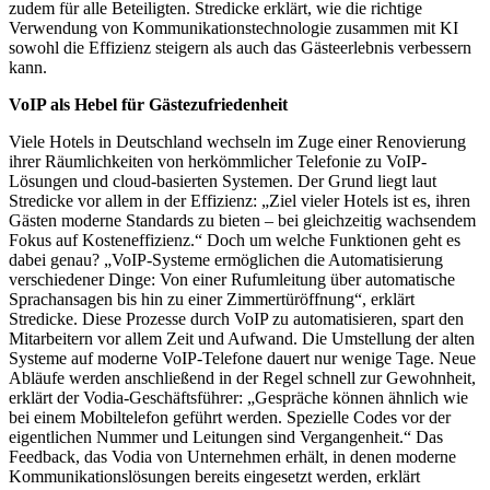
zudem für alle Beteiligten. Stredicke erklärt, wie die richtige
Verwendung von Kommunikationstechnologie zusammen mit KI
sowohl die Effizienz steigern als auch das Gästeerlebnis verbessern
kann.
VoIP als Hebel für Gästezufriedenheit
Viele Hotels in Deutschland wechseln im Zuge einer Renovierung
ihrer Räumlichkeiten von herkömmlicher Telefonie zu VoIP-
Lösungen und cloud-basierten Systemen. Der Grund liegt laut
Stredicke vor allem in der Effizienz: „Ziel vieler Hotels ist es, ihren
Gästen moderne Standards zu bieten – bei gleichzeitig wachsendem
Fokus auf Kosteneffizienz.“ Doch um welche Funktionen geht es
dabei genau? „VoIP-Systeme ermöglichen die Automatisierung
verschiedener Dinge: Von einer Rufumleitung über automatische
Sprachansagen bis hin zu einer Zimmertüröffnung“, erklärt
Stredicke. Diese Prozesse durch VoIP zu automatisieren, spart den
Mitarbeitern vor allem Zeit und Aufwand. Die Umstellung der alten
Systeme auf moderne VoIP-Telefone dauert nur wenige Tage. Neue
Abläufe werden anschließend in der Regel schnell zur Gewohnheit,
erklärt der Vodia-Geschäftsführer: „Gespräche können ähnlich wie
bei einem Mobiltelefon geführt werden. Spezielle Codes vor der
eigentlichen Nummer und Leitungen sind Vergangenheit.“ Das
Feedback, das Vodia von Unternehmen erhält, in denen moderne
Kommunikationslösungen bereits eingesetzt werden, erklärt