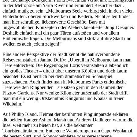
in der Metropole am Yarra River und ermuntert Besucher dazu,
einfach mutig zu sein: „Melbournes Seele verbirgt sich in den vielen
Hinterhöfen, oberen Stockwerken und Kellern. Nicht selten findet
man hier schrullige, liebenswerte Geschäfte, Bars mit
ungewöhnlichen Konzepten oder Ateliers talentierter Jung-Designer.
Deshalb einfach mal ein paar Türen aufstoßen und vor allem
Einheimische fragen. Die Melburnians sind stolz auf ihre Stadt und
wollen es auch jedem zeigen!“
Eine andere Perspektive der Stadt kennt die naturverbundene
Reiseveranstalterin Janine Duffy: „Überall in Melbourne kann man
Tiere entdecken: Die Regenbogen-Loris veranstalten allabendlich
ein großes Theater – direkt über unseren Köpfen und doch kaum
beachtet. Es ist herrlich bei dem dramatischen Schauspiel
zuzuschauen. Auch findet man in Melbournes Parks endemische
Tiere wie den Ringbeutler – sie sitzen gern in den Bäumen der
Fitzroy Gardens. Nur wenige Kilometer außerhalb der Stadt trifft
man mit ein wenig Ortskenntnis Kängurus und Koalas in freier
Wildbahn.“
Auf Phillip Island, Heimat der berühmten Pinguinparade erklären
die beiden Ranger Ashton Marsh und Andrew Dallinger, warum die
Insel weit mehr zu bieten hat, als die bekannten
Touristenattraktionen. Entlegene Wanderungen am Cape Woolamai,
die besten Surf- und Schnorchelplätze oder verwachsene