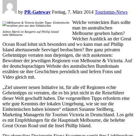
by
PR-Gateway
Freitag, 7. März 2014
Tourismus-News
Welche versteckten Bars sollte
man im australischen
Ashton Marsh ist Rangerin auf Phillip Island
Melbourne gesehen haben?
nahe Melbourne.
Welcher Ausblick an der Great
Ocean Road lohnt sich besonders und wo kann man auf Phillip
Island abertausende Seevögel beobachten? Ihre ganz privaten
Geheimtipps verraten nun diejenigen, die sich auskennen:
Bewohner der jeweiligen Regionen von Melbourne & Victoria. Auf
der deutschsprachigen Website des australischen Bundestaats
erzählen sie ihre Geschichten persönlich und liefern Fotos und
Video gleich mit.
„Ziel unserer neuen Initiative ist, für alle elf Regionen echte
Geheimtipps zu verraten, die es bis jetzt nicht in die Reiseführer
dieser Welt geschafft haben. Die vorgestellten Tipps erfordern eine
sehr gute Kenntnis der lokalen Umgebung, wie sie nur die
Einheimischen haben können“ erläutert Susanne Stellberg,
Marketing Managerin für Tourism Victoria in Deutschland. Los geht
es mit Empfehlungen für die Hauptstadt Melbourne, die beliebte
Great Ocean Road und die Insel Phillip Island.
Die ehemalige Designerin Fiona Sweetman verrät ihre Lieblingsbars