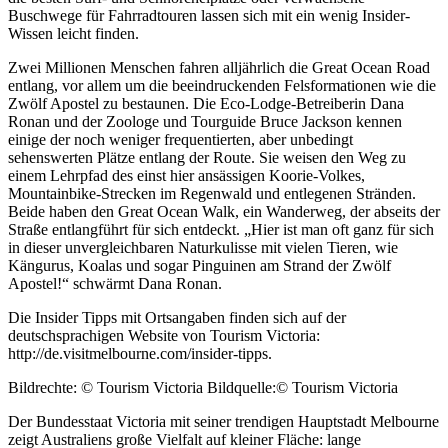
Buschwege für Fahrradtouren lassen sich mit ein wenig Insider-
Wissen leicht finden.
Zwei Millionen Menschen fahren alljährlich die Great Ocean Road
entlang, vor allem um die beeindruckenden Felsformationen wie die
Zwölf Apostel zu bestaunen. Die Eco-Lodge-Betreiberin Dana
Ronan und der Zoologe und Tourguide Bruce Jackson kennen
einige der noch weniger frequentierten, aber unbedingt
sehenswerten Plätze entlang der Route. Sie weisen den Weg zu
einem Lehrpfad des einst hier ansässigen Koorie-Volkes,
Mountainbike-Strecken im Regenwald und entlegenen Stränden.
Beide haben den Great Ocean Walk, ein Wanderweg, der abseits der
Straße entlangführt für sich entdeckt. „Hier ist man oft ganz für sich
in dieser unvergleichbaren Naturkulisse mit vielen Tieren, wie
Kängurus, Koalas und sogar Pinguinen am Strand der Zwölf
Apostel!“ schwärmt Dana Ronan.
Die Insider Tipps mit Ortsangaben finden sich auf der
deutschsprachigen Website von Tourism Victoria:
http://de.visitmelbourne.com/insider-tipps.
Bildrechte: © Tourism Victoria Bildquelle:© Tourism Victoria
Der Bundesstaat Victoria mit seiner trendigen Hauptstadt Melbourne
zeigt Australiens große Vielfalt auf kleiner Fläche: lange