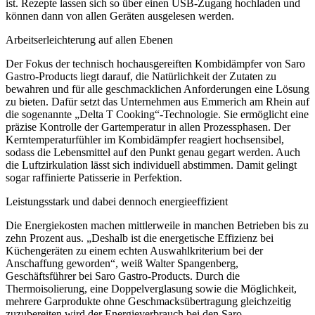
ist. Rezepte lassen sich so über einen USB-Zugang hochladen und
können dann von allen Geräten ausgelesen werden.
Arbeitserleichterung auf allen Ebenen
Der Fokus der technisch hochausgereiften Kombidämpfer von Saro
Gastro-Products liegt darauf, die Natürlichkeit der Zutaten zu
bewahren und für alle geschmacklichen Anforderungen eine Lösung
zu bieten. Dafür setzt das Unternehmen aus Emmerich am Rhein auf
die sogenannte „Delta T Cooking“-Technologie. Sie ermöglicht eine
präzise Kontrolle der Gartemperatur in allen Prozessphasen. Der
Kerntemperaturfühler im Kombidämpfer reagiert hochsensibel,
sodass die Lebensmittel auf den Punkt genau gegart werden. Auch
die Luftzirkulation lässt sich individuell abstimmen. Damit gelingt
sogar raffinierte Patisserie in Perfektion.
Leistungsstark und dabei dennoch energieeffizient
Die Energiekosten machen mittlerweile in manchen Betrieben bis zu
zehn Prozent aus. „Deshalb ist die energetische Effizienz bei
Küchengeräten zu einem echten Auswahlkriterium bei der
Anschaffung geworden“, weiß Walter Spangenberg,
Geschäftsführer bei Saro Gastro-Products. Durch die
Thermoisolierung, eine Doppelverglasung sowie die Möglichkeit,
mehrere Garprodukte ohne Geschmacksübertragung gleichzeitig
zuzubereiten wird der Energieverbrauch bei den Saro-