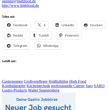
agentur@highfood.de
http://www.highfood.de
Teilen mit:
Facebook
X
LinkedIn
Drucken
Reddit
Tumblr
Pinterest
Telegram
WhatsApp
Gefällt mir:
Gastronomen
Großverpfleger
Heißluftöfen
High Food
Kombidämpfer
Küchentechnik
professionelle Caterer
Saro
SARO
Gastro-Products
Walter Spangenberg