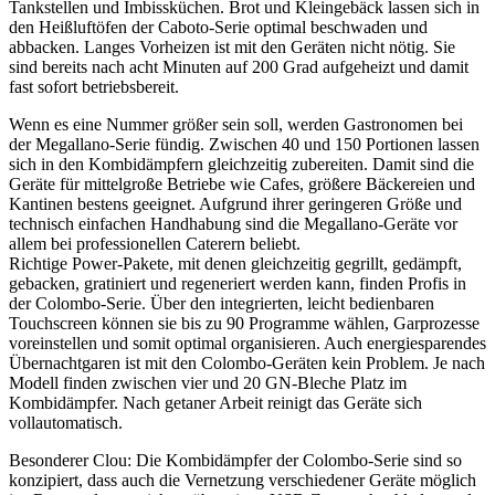
Tankstellen und Imbissküchen. Brot und Kleingebäck lassen sich in
den Heißluftöfen der Caboto-Serie optimal beschwaden und
abbacken. Langes Vorheizen ist mit den Geräten nicht nötig. Sie
sind bereits nach acht Minuten auf 200 Grad aufgeheizt und damit
fast sofort betriebsbereit.
Wenn es eine Nummer größer sein soll, werden Gastronomen bei
der Megallano-Serie fündig. Zwischen 40 und 150 Portionen lassen
sich in den Kombidämpfern gleichzeitig zubereiten. Damit sind die
Geräte für mittelgroße Betriebe wie Cafes, größere Bäckereien und
Kantinen bestens geeignet. Aufgrund ihrer geringeren Größe und
technisch einfachen Handhabung sind die Megallano-Geräte vor
allem bei professionellen Caterern beliebt.
Richtige Power-Pakete, mit denen gleichzeitig gegrillt, gedämpft,
gebacken, gratiniert und regeneriert werden kann, finden Profis in
der Colombo-Serie. Über den integrierten, leicht bedienbaren
Touchscreen können sie bis zu 90 Programme wählen, Garprozesse
voreinstellen und somit optimal organisieren. Auch energiesparendes
Übernachtgaren ist mit den Colombo-Geräten kein Problem. Je nach
Modell finden zwischen vier und 20 GN-Bleche Platz im
Kombidämpfer. Nach getaner Arbeit reinigt das Geräte sich
vollautomatisch.
Besonderer Clou: Die Kombidämpfer der Colombo-Serie sind so
konzipiert, dass auch die Vernetzung verschiedener Geräte möglich