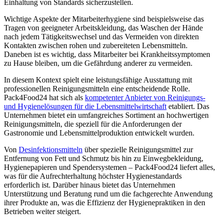
Einhaltung von Standards sicherzustellen.
Wichtige Aspekte der Mitarbeiterhygiene sind beispielsweise das
Tragen von geeigneter Arbeitskleidung, das Waschen der Hände
nach jedem Tätigkeitswechsel und das Vermeiden von direkten
Kontakten zwischen rohen und zubereiteten Lebensmitteln.
Daneben ist es wichtig, dass Mitarbeiter bei Krankheitssymptomen
zu Hause bleiben, um die Gefährdung anderer zu vermeiden.
In diesem Kontext spielt eine leistungsfähige Ausstattung mit
professionellen Reinigungsmitteln eine entscheidende Rolle.
Pack4Food24 hat sich als
kompetenter Anbieter von Reinigungs-
und Hygienelösungen für die Lebensmittelwirtschaft
etabliert. Das
Unternehmen bietet ein umfangreiches Sortiment an hochwertigen
Reinigungsmitteln, die speziell für die Anforderungen der
Gastronomie und Lebensmittelproduktion entwickelt wurden.
Von
Desinfektionsmitteln
über spezielle Reinigungsmittel zur
Entfernung von Fett und Schmutz bis hin zu Einwegbekleidung,
Hygienepapieren und Spendersystemen – Pack4Food24 liefert alles,
was für die Aufrechterhaltung höchster Hygienestandards
erforderlich ist. Darüber hinaus bietet das Unternehmen
Unterstützung und Beratung rund um die fachgerechte Anwendung
ihrer Produkte an, was die Effizienz der Hygienepraktiken in den
Betrieben weiter steigert.