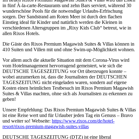
in fünf À-la-carte-Restaurants und zehn Bars serviert, während 30
wunderschöne Pools für die notwendige Urlaubs-Erfrischung
sorgen. Der Sandstrand am Roten Meer ist durch den flachen
Einstieg ideal für Kinder und natürlich werden die Kleinen in
verschiedenen Altersgruppen im „Rixy Kids Club“ betreut, wie in
allen Rixos Hotels.
Die Gäste des Rixos Premium Magawish Suites & Villas können in
410 Suiten und Villen mit und ohne Swim-up-Möglichkeit wohnen.
Vor allem auch die aktuelle Situation mit dem Corona-Virus wird
vom Hotelmanagement hervorragend gemeistert, wie sich die
DEUTSCHE TAGESZEITUNG vor Ort überzeugen konnte –
wobei anzumerken ist, dass die Journalisten der DEUTSCHEN
TAGESZEITUNG nicht eingeladen waren, sondern auf eigene
Kosten einen heimlichen Testbesuch im Rixos Premium Magawish
Suites & Villas machten, ohne sich als Journalisten zu erkennen zu
geben!
Unsere Empfehlung: Das Rixos Premium Magawish Suites & Villas
ist eine Reise wert und für Urlauber jeden Tag ein Genuss – Bravo
und weiter so! Webseite:
https://www.rixos.com/de/hotel-
resort/rixos-premium-magawish-suites-villas
DEUTSCHE TAGESZEITUNG (DTZ) ist eine liberal