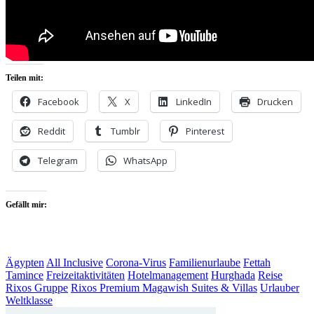
Teilen mit:
Facebook
X
LinkedIn
Drucken
Reddit
Tumblr
Pinterest
Telegram
WhatsApp
Gefällt mir:
Ägypten
All Inclusive
Corona-Virus
Familienurlaube
Fettah
Tamince
Freizeitaktivitäten
Hotelmanagement
Hurghada
Reise
Rixos Gruppe
Rixos Premium Magawish Suites & Villas
Urlauber
Weltklasse