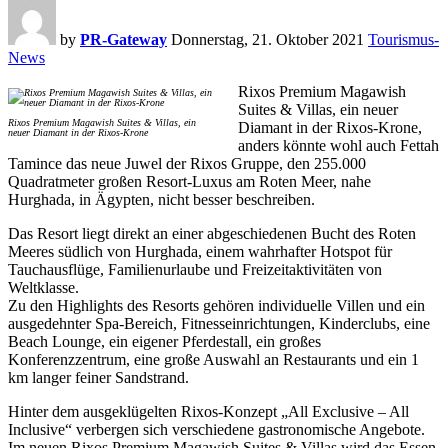
by
PR-Gateway
Donnerstag, 21. Oktober 2021
Tourismus-
News
Rixos Premium Magawish
Suites & Villas, ein neuer
Rixos Premium Magawish Suites & Villas, ein
Diamant in der Rixos-Krone,
neuer Diamant in der Rixos-Krone
anders könnte wohl auch Fettah
Tamince das neue Juwel der Rixos Gruppe, den 255.000
Quadratmeter großen Resort-Luxus am Roten Meer, nahe
Hurghada, in Ägypten, nicht besser beschreiben.
Das Resort liegt direkt an einer abgeschiedenen Bucht des Roten
Meeres südlich von Hurghada, einem wahrhafter Hotspot für
Tauchausflüge, Familienurlaube und Freizeitaktivitäten von
Weltklasse.
Zu den Highlights des Resorts gehören individuelle Villen und ein
ausgedehnter Spa-Bereich, Fitnesseinrichtungen, Kinderclubs, eine
Beach Lounge, ein eigener Pferdestall, ein großes
Konferenzzentrum, eine große Auswahl an Restaurants und ein 1
km langer feiner Sandstrand.
Hinter dem ausgeklügelten Rixos-Konzept „All Exclusive – All
Inclusive“ verbergen sich verschiedene gastronomische Angebote.
Im neuen Rixos Premium Magawish Suites & Villas wird das Essen