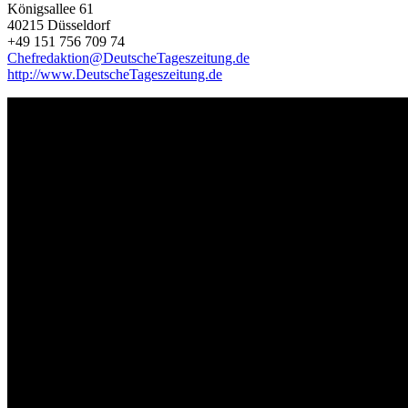
Königsallee 61
40215 Düsseldorf
+49 151 756 709 74
Chefredaktion@DeutscheTageszeitung.de
http://www.DeutscheTageszeitung.de