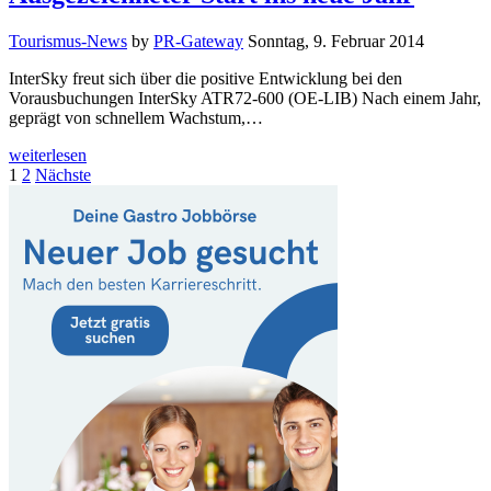
Tourismus-News
by
PR-Gateway
Sonntag, 9. Februar 2014
InterSky freut sich über die positive Entwicklung bei den
Vorausbuchungen InterSky ATR72-600 (OE-LIB) Nach einem Jahr,
geprägt von schnellem Wachstum,…
weiterlesen
Seitennummerierung
1
2
Nächste
der
Beiträge