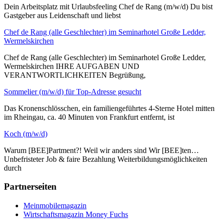
Dein Arbeitsplatz mit Urlaubsfeeling Chef de Rang (m/w/d) Du bist
Gastgeber aus Leidenschaft und liebst
Chef de Rang (alle Geschlechter) im Seminarhotel Große Ledder,
Wermelskirchen
Chef de Rang (alle Geschlechter) im Seminarhotel Große Ledder,
Wermelskirchen IHRE AUFGABEN UND
VERANTWORTLICHKEITEN Begrüßung,
Sommelier (m/w/d) für Top-Adresse gesucht
Das Kronenschlösschen, ein familiengeführtes 4-Sterne Hotel mitten
im Rheingau, ca. 40 Minuten von Frankfurt entfernt, ist
Koch (m/w/d)
Warum [BEE]Partment?! Weil wir anders sind Wir [BEE]ten…
Unbefristeter Job & faire Bezahlung Weiterbildungsmöglichkeiten
durch
Partnerseiten
Meinmobilemagazin
Wirtschaftsmagazin Money Fuchs