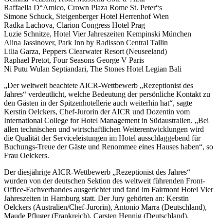
Raffaella D“Amico, Crown Plaza Rome St. Peter“s
Simone Schuck, Steigenberger Hotel Herrenhof Wien
Radka Lachova, Clarion Congress Hotel Prag
Luzie Schnitze, Hotel Vier Jahreszeiten Kempinski München
Alina Jassinover, Park Inn by Radisson Central Tallin
Lilia Garza, Peppers Clearwater Resort (Neuseeland)
Raphael Pretot, Four Seasons George V Paris
Ni Putu Wulan Septiandari, The Stones Hotel Legian Bali
„Der weltweit beachtete AICR-Wettbewerb „Rezeptionist des
Jahres“ verdeutlicht, welche Bedeutung der persönliche Kontakt zu
den Gästen in der Spitzenhotellerie auch weiterhin hat“, sagte
Kerstin Oelckers, Chef-Jurorin der AICR und Dozentin vom
International College for Hotel Management in Südaustralien. „Bei
allen technischen und wirtschaftlichen Weiterentwicklungen wird
die Qualität der Serviceleistungen im Hotel ausschlaggebend für
Buchungs-Treue der Gäste und Renommee eines Hauses haben“, so
Frau Oelckers.
Der diesjährige AICR-Wettbewerb „Rezeptionist des Jahres“
wurden von der deutschen Sektion des weltweit führenden Front-
Office-Fachverbandes ausgerichtet und fand im Fairmont Hotel Vier
Jahreszeiten in Hamburg statt. Der Jury gehörten an: Kerstin
Oelckers (Australien/Chef-Jurorin), Antonio Marra (Deutschland),
Maude Pfluger (Frankreich), Carsten Hennig (Deutschland),