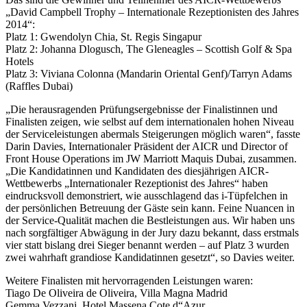
„David Campbell Trophy – Internationale Rezeptionisten des Jahres
2014“:
Platz 1: Gwendolyn Chia, St. Regis Singapur
Platz 2: Johanna Dlogusch, The Gleneagles – Scottish Golf & Spa
Hotels
Platz 3: Viviana Colonna (Mandarin Oriental Genf)/Tarryn Adams
(Raffles Dubai)
„Die herausragenden Prüfungsergebnisse der Finalistinnen und
Finalisten zeigen, wie selbst auf dem internationalen hohen Niveau
der Serviceleistungen abermals Steigerungen möglich waren“, fasste
Darin Davies, Internationaler Präsident der AICR und Director of
Front House Operations im JW Marriott Maquis Dubai, zusammen.
„Die Kandidatinnen und Kandidaten des diesjährigen AICR-
Wettbewerbs „Internationaler Rezeptionist des Jahres“ haben
eindrucksvoll demonstriert, wie ausschlagend das i-Tüpfelchen in
der persönlichen Betreuung der Gäste sein kann. Feine Nuancen in
der Service-Qualität machen die Bestleistungen aus. Wir haben uns
nach sorgfältiger Abwägung in der Jury dazu bekannt, dass erstmals
vier statt bislang drei Sieger benannt werden – auf Platz 3 wurden
zwei wahrhaft grandiose Kandidatinnen gesetzt“, so Davies weiter.
Weitere Finalisten mit hervorragenden Leistungen waren:
Tiago De Oliveira de Oliveira, Villa Magna Madrid
Gemma Vezzani, Hotel Massena Cote d“Azur