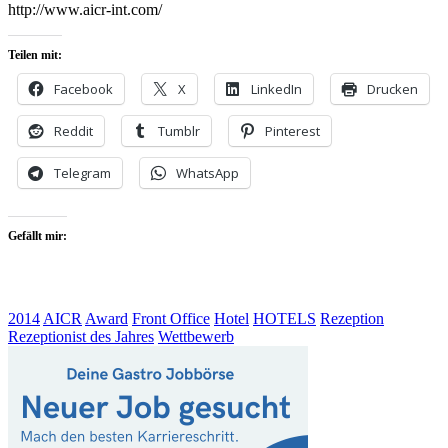
http://www.aicr-int.com/
Teilen mit:
Facebook
X
LinkedIn
Drucken
Reddit
Tumblr
Pinterest
Telegram
WhatsApp
Gefällt mir:
2014
AICR
Award
Front Office
Hotel
HOTELS
Rezeption
Rezeptionist des Jahres
Wettbewerb