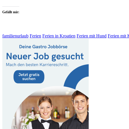
Gefällt mir:
familienurlaub
Ferien
Ferien in Kroatien
Ferien mit Hund
Ferien mit 