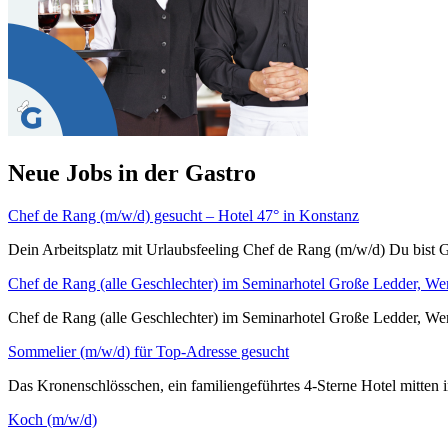
Neue Jobs in der Gastro
Chef de Rang (m/w/d) gesucht – Hotel 47° in Konstanz
Dein Arbeitsplatz mit Urlaubsfeeling Chef de Rang (m/w/d) Du bist G
Chef de Rang (alle Geschlechter) im Seminarhotel Große Ledder, We
Chef de Rang (alle Geschlechter) im Seminarhotel Große L
Sommelier (m/w/d) für Top-Adresse gesucht
Das Kronenschlösschen, ein familiengeführtes 4-Sterne Hotel mitten i
Koch (m/w/d)