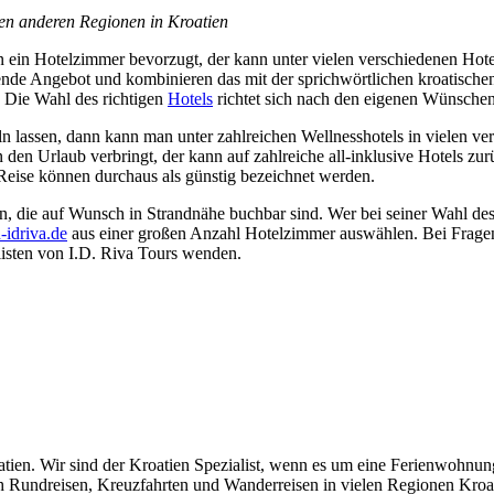
elen anderen Regionen in Kroatien
n ein Hotelzimmer bevorzugt, der kann unter vielen verschiedenen Hot
ende Angebot und kombinieren das mit der sprichwörtlichen kroatischen
 Die Wahl des richtigen
Hotels
richtet sich nach den eigenen Wünschen
n lassen, dann kann man unter zahlreichen Wellnesshotels in vielen v
n Urlaub verbringt, der kann auf zahlreiche all-inklusive Hotels zurü
 Reise können durchaus als günstig bezeichnet werden.
n, die auf Wunsch in Strandnähe buchbar sind. Wer bei seiner Wahl de
idriva.de
aus einer großen Anzahl Hotelzimmer auswählen. Bei Frage
listen von I.D. Riva Tours wenden.
ien. Wir sind der Kroatien Spezialist, wenn es um eine Ferienwohnung,
ch Rundreisen, Kreuzfahrten und Wanderreisen in vielen Regionen Kr