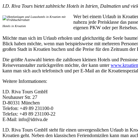
I.D. Riva Tours bietet zahlreiche Hotels in Istrien, Dalmatien und vi
Wer bei einem Urlaub in Kroatie
nahezu jede Preisklasse das pass
Hotels in Kroatien
eigenen PKW oder per Reisebus.
Möchte man sich im Urlaub erholen und gleichzeitig die Seele baumel
Blick haben möchte, wenn man beispielsweise mit mehreren Personen de
großen Stadt in Kroatien buchen und die Preise für den Zeitraum der
Die größte Auswahl bieten die zahllosen kleinen Hotels und Pensione
Reiseveranstalter zurückgreifen möchte, der kann unter
www.kroatien-
kann man sich auch telefonisch und per E-Mail an die Kroatienspezia
Weitere Informationen:
I.D. Riva Tours GmbH
Neuhauser Str. 27
D-80331 München
Telefon: +49 89 231100-0
Telefax: +49 89 231100-22
E-Mail: info@idriva.de
I.D. Riva Tours GmbH steht für einen unvergesslichen Urlaub in Kroat
Kroatien geht. Neben den klassischen Feriendomizilen kann man au